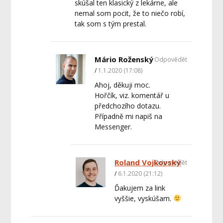
skúšal ten klasický z lekárne, ale
nemal som pocit, že to niečo robí,
tak som s tým prestal.
Mário Roženský
Odpovědět
1.1.2020 (17:08)
Ahoj, děkuji moc.
Hořčík, viz. komentář u
předchozího dotazu.
Případně mi napiš na
Messenger.
Roland Vojkovský
Odpovědět
6.1.2020 (21:12)
Ďakujem za link
vyššie, vyskúšam.