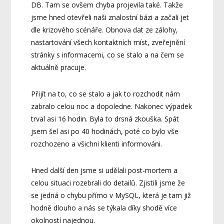
DB. Tam se ovšem chyba projevila také. Takže
jsme hned otevřeli naši znalostní bázi a začali jet
dle krizového scénáře. Obnova dat ze zálohy,
nastartování všech kontaktních míst, zveřejnění
stránky s informacemi, co se stalo a na čem se
aktuálně pracuje.
Přijít na to, co se stalo a jak to rozchodit nám
zabralo celou noc a dopoledne. Nakonec výpadek
trval asi 16 hodin. Byla to drsná zkouška. Spát
jsem šel asi po 40 hodinách, poté co bylo vše
rozchozeno a všichni klienti informováni.
Hned další den jsme si udělali post-mortem a
celou situaci rozebrali do detailů. Zjistili jsme že
se jedná o chybu přímo v MySQL, která je tam již
hodně dlouho a nás se týkala díky shodě více
okolností najednou.