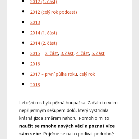
2012 (1. část)
2012 (celý rok podcast)
2013
2014 (1. část)
2014 (2. část)
2015
–
2. část
,
3. část
,
4. část
,
5. část
2016
2017 – první půlka roku
,
celý rok
2018
Letošní rok byla pěkná houpačka. Začalo to velmi
nepřijemným sešupem dolů, který vystřídala
krásná jízda směrem nahoru. Pomohlo mi to
naučit se mnoho nových věcí a poznat více
sám sebe
. Pojďme se na to podívat podrobně.