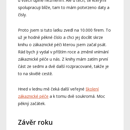
u všech úplně nezměřím. Ale u těch, se kterými
spolupracuji blíže, tam to mám potvrzeno daty a
čísly.
Proto jsem si tuto laťku zvedl na 10.000 firem. To
už je hodně pěkné číslo a chci jej docílit skrze
knihu o zákaznické péči kterou jsem začal psát.
Rád bych ji vydal v příštím roce a změnil vnímání
zákaznické péče u nás. Z knihy mám zatím první
část ze sedmi a dvě další rozpracované, takže je
to na skvělé cestě.
Hned v lednu mě čeká další veřejné
školení
zákaznické péče
a k tomu dvě soukromá. Moc
pěkný začátek.
Závěr roku