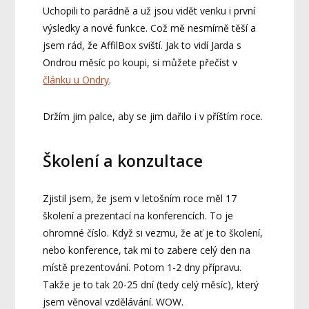
Uchopili to parádně a už jsou vidět venku i první
výsledky a nové funkce. Což mě nesmírně těší a
jsem rád, že AffilBox sviští. Jak to vidí Jarda s
Ondrou měsíc po koupi, si můžete přečíst v
článku u Ondry
.
Držím jim palce, aby se jim dařilo i v příštím roce.
Školení a konzultace
Zjistil jsem, že jsem v letošním roce měl 17
školení a prezentací na konferencích. To je
ohromné číslo. Když si vezmu, že ať je to školení,
nebo konference, tak mi to zabere celý den na
místě prezentování. Potom 1-2 dny přípravu.
Takže je to tak 20-25 dní (tedy celý měsíc), který
jsem věnoval vzdělávání. WOW.