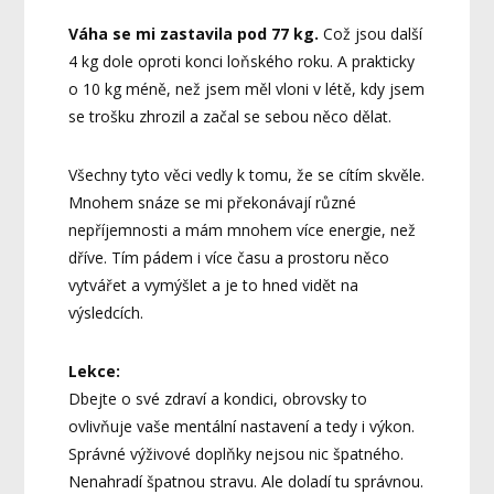
Váha se mi zastavila pod 77 kg.
Což jsou další
4 kg dole oproti konci loňského roku. A prakticky
o 10 kg méně, než jsem měl vloni v létě, kdy jsem
se trošku zhrozil a začal se sebou něco dělat.
Všechny tyto věci vedly k tomu, že se cítím skvěle.
Mnohem snáze se mi překonávají různé
nepříjemnosti a mám mnohem více energie, než
dříve. Tím pádem i více času a prostoru něco
vytvářet a vymýšlet a je to hned vidět na
výsledcích.
Lekce:
Dbejte o své zdraví a kondici, obrovsky to
ovlivňuje vaše mentální nastavení a tedy i výkon.
Správné výživové doplňky nejsou nic špatného.
Nenahradí špatnou stravu. Ale doladí tu správnou.