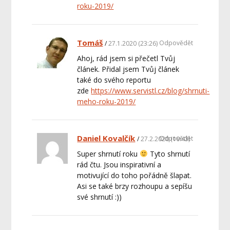
roku-2019/
Tomáš
Odpovědět
27.1.2020 (23:26)
Ahoj, rád jsem si přečetl Tvůj
článek. Přidal jsem Tvůj článek
také do svého reportu
zde
https://www.servistl.cz/blog/shrnuti-
meho-roku-2019/
Daniel Kovalčík
Odpovědět
27.2.2020 (10:43)
Super shrnutí roku
Tyto shrnutí
rád čtu. Jsou inspirativní a
motivující do toho pořádně šlapat.
Asi se také brzy rozhoupu a sepíšu
své shrnutí :))