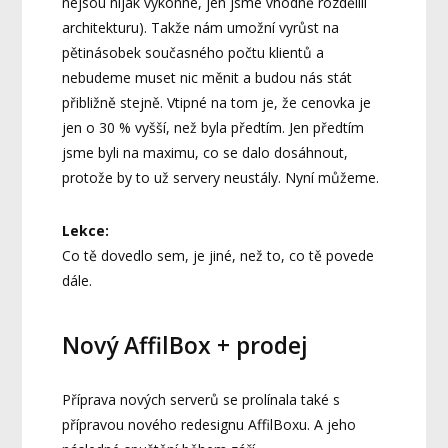
nejsou nijak výkonné, jen jsme vhodně rozdělili
architekturu). Takže nám umožní vyrůst na
pětinásobek současného počtu klientů a
nebudeme muset nic měnit a budou nás stát
přibližně stejně. Vtipné na tom je, že cenovka je
jen o 30 % vyšší, než byla předtím. Jen předtím
jsme byli na maximu, co se dalo dosáhnout,
protože by to už servery neustály. Nyní můžeme.
Lekce:
Co tě dovedlo sem, je jiné, než to, co tě povede
dále.
Nový AffilBox + prodej
Příprava nových serverů se prolínala také s
přípravou nového redesignu AffilBoxu. A jeho