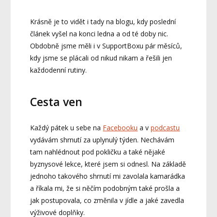
Krásně je to vidět i tady na blogu, kdy poslední
článek vyšel na konci ledna a od té doby nic.
Obdobně jsme měli i v SupportBoxu pár měsíců,
kdy jsme se plácali od nikud nikam a řešili jen
každodenní rutiny.
Cesta ven
Každý pátek u sebe na
Facebooku
a v
podcastu
vydávám shrnutí za uplynulý týden. Nechávám
tam nahlédnout pod pokličku a také nějaké
byznysové lekce, které jsem si odnesl. Na základě
jednoho takového shrnutí mi zavolala kamarádka
a říkala mi, že si něčím podobným také prošla a
jak postupovala, co změnila v jídle a jaké zavedla
výživové doplňky.