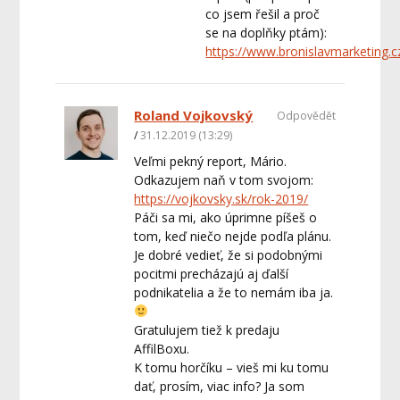
co jsem řešil a proč
se na doplňky ptám):
https://www.bronislavmarketing.c
Roland Vojkovský
Odpovědět
31.12.2019 (13:29)
Veľmi pekný report, Mário.
Odkazujem naň v tom svojom:
https://vojkovsky.sk/rok-2019/
Páči sa mi, ako úprimne píšeš o
tom, keď niečo nejde podľa plánu.
Je dobré vedieť, že si podobnými
pocitmi precházajú aj ďalší
podnikatelia a že to nemám iba ja.
Gratulujem tiež k predaju
AffilBoxu.
K tomu horčíku – vieš mi ku tomu
dať, prosím, viac info? Ja som