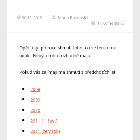
30.12. 2019
Mário Roženský
11 Komentářů
Opět tu je po roce shrnutí toho, co se tento rok
událo. Nebylo toho rozhodně málo.
Pokud vás zajímají má shrnutí z předchozích let:
2008
2009
2010
2011 (1. část)
2011 (celý rok)