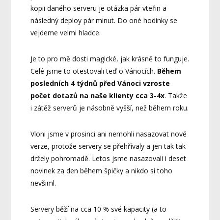
kopii daného serveru je otázka pár vteřin a
následný deploy pár minut. Do oné hodinky se
vejdeme velmi hladce.
Je to pro mě dosti magické, jak krásně to funguje.
Celé jsme to otestovali teď o Vánocích.
Během
posledních 4 týdnů před Vánoci vzroste
počet dotazů na naše klienty cca 3-4x
. Takže
i zátěž serverů je násobně vyšší, než během roku.
Vloni jsme v prosinci ani nemohli nasazovat nové
verze, protože servery se přehřívaly a jen tak tak
držely pohromadě. Letos jsme nasazovali i deset
novinek za den během špičky a nikdo si toho
nevšiml.
Servery běží na cca 10 % své kapacity (a to