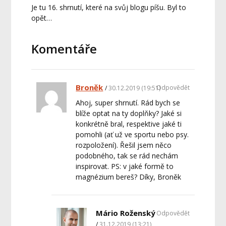
Je tu 16. shrnutí, které na svůj blogu píšu. Byl to
opět…
Komentáře
Broněk
Odpovědět
30.12.2019 (19:51)
Ahoj, super shrnutí. Rád bych se
blíže optat na ty doplňky? Jaké si
konkrétně bral, respektive jaké ti
pomohli (ať už ve sportu nebo psy.
rozpoložení). Řešil jsem něco
podobného, tak se rád nechám
inspirovat. PS: v jaké formě to
magnézium bereš? Díky, Broněk
Mário Roženský
Odpovědět
31.12.2019 (13:21)