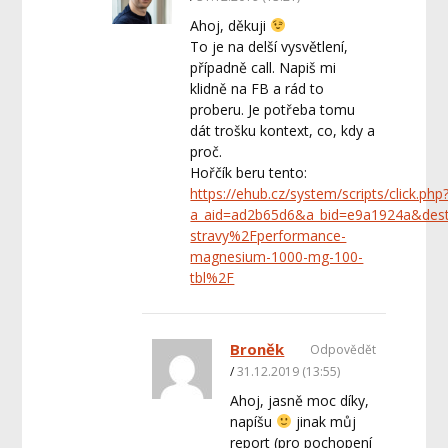
Ahoj, děkuji
To je na delší vysvětlení,
případně call. Napiš mi
klidně na FB a rád to
proberu. Je potřeba tomu
dát trošku kontext, co, kdy a
proč.
Hořčík beru tento:
https://ehub.cz/system/scripts/click.php
a_aid=ad2b65d6&a_bid=e9a1924a&des
stravy%2Fperformance-
magnesium-1000-mg-100-
tbl%2F
Broněk
Odpovědět
31.12.2019 (13:55)
Ahoj, jasně moc díky,
napíšu
jinak můj
report (pro pochopení