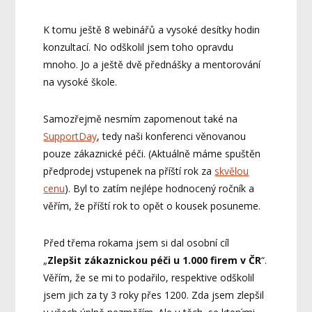
K tomu ještě 8 webinářů a vysoké desítky hodin
konzultací. No odškolil jsem toho opravdu
mnoho. Jo a ještě dvě přednášky a mentorování
na vysoké škole.
Samozřejmě nesmím zapomenout také na
SupportDay
, tedy naši konferenci věnovanou
pouze zákaznické péči. (Aktuálně máme spuštěn
předprodej vstupenek na příští rok za
skvělou
cenu
). Byl to zatím nejlépe hodnocený ročník a
věřím, že příští rok to opět o kousek posuneme.
Před třema rokama jsem si dal osobní cíl
„
Zlepšit zákaznickou péči u 1.000 firem v ČR
“.
Věřím, že se mi to podařilo, respektive odškolil
jsem jich za ty 3 roky přes 1200. Zda jsem zlepšil