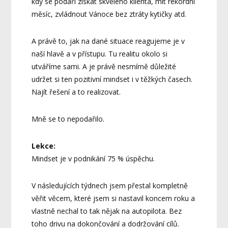
kdy se podaří získat skvělého klienta, mít rekordní
měsíc, zvládnout Vánoce bez ztráty kytičky atd.
A právě to, jak na dané situace reagujeme je v
naší hlavě a v přístupu. Tu realitu okolo si
utváříme sami. A je právě nesmírně důležité
udržet si ten pozitivní mindset i v těžkých časech.
Najít řešení a to realizovat.
Mně se to nepodařilo.
Lekce:
Mindset je v podnikání 75 % úspěchu.
V následujících týdnech jsem přestal kompletně
věřit věcem, které jsem si nastavil koncem roku a
vlastně nechal to tak nějak na autopilota. Bez
toho drivu na dokončování a dodržování cílů.