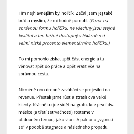
Tím nejhlavnějším byl hořčík. Začal jsem jej také
brát a myslím, že mi hodně pomohl. (
Pozor na
správnou formu hořčíku, ne všechny jsou stejně
kvalitní a ten běžně dostupný v lékárně má
velmi nízké procento elementárního hořčíku.)
To mi pomohlo získat zpět část energie a tu
věnovat zpět do práce a opět vrátit vše na
správnou cestu.
Nicméně ono drobné zaváhání se projevilo i na
revenue. Přestali jsme růst a ztratili dva velké
klienty. Krásně to jde vidět na grafu, kde první dva
měsíce (a třetí setrvačností) rosteme v
obdobném tempu, jako vloni. A pak ono „vypnutí
se“ v podobě stagnace a následného propadu.