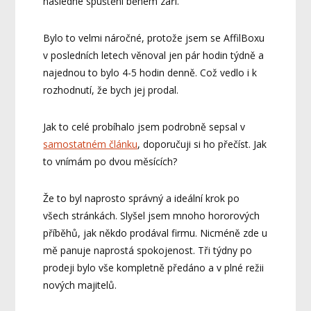
následné spuštění během září.
Bylo to velmi náročné, protože jsem se AffilBoxu
v posledních letech věnoval jen pár hodin týdně a
najednou to bylo 4-5 hodin denně. Což vedlo i k
rozhodnutí, že bych jej prodal.
Jak to celé probíhalo jsem podrobně sepsal v
samostatném článku
, doporučuji si ho přečíst. Jak
to vnímám po dvou měsících?
Že to byl naprosto správný a ideální krok po
všech stránkách. Slyšel jsem mnoho hororových
příběhů, jak někdo prodával firmu. Nicméně zde u
mě panuje naprostá spokojenost. Tři týdny po
prodeji bylo vše kompletně předáno a v plné režii
nových majitelů.