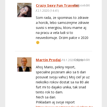
Crazy Sexy Fun Traveler
Odpovědět
2.1.2020 (14:41)
Som rada, ze spominas to zdravie
a horcik, lebo samozrejme zdravie
suvisi s energiou, ktoru mame aj
na pracu a vela ludi si to
neuvedomuje. Drzim palce v 2020
Martin Prodaj
Odpovědět
8.1.2020 (9:29)
Ahoj Mario, pekny report,
specialne pozeram ako sa ti dari
posuvat svoju vahu:) Moj cieľ je uz
niekolko rokov dostat sa na 80 ale
furt mi to dajako unika, tak snad
tento rok to dam.
Nech sa dari.
Prikladam aj svoje report