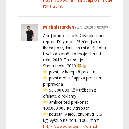
https://www.martinprodaj.sk/zhrnutie-
roka-2019/
Michal Hardyn
Odpovědět
27.1.2020 (10:06)
Ahoj Mário, jako každý rok super
report. Díky moc. Přečetl jsem
ihned po vydání. Jen mi delší dobu
trvalo dokončit to moje shrnutí
roku 2019. Tak zde je:
Shrnutí roku 2019
první TV kampaň pro TIPLI
první mobilní appka pro TIPLI
připravená
50.000.000 Kč v tržbách z
affiliate a reklamy
ambice teď překonat
100.000.000 Kč v tržbách
koupání v ledu, zhubnutí -5,5
kg, výstup na horu 4.000 mnm
https://www.hardyn.cz/shrnuti-