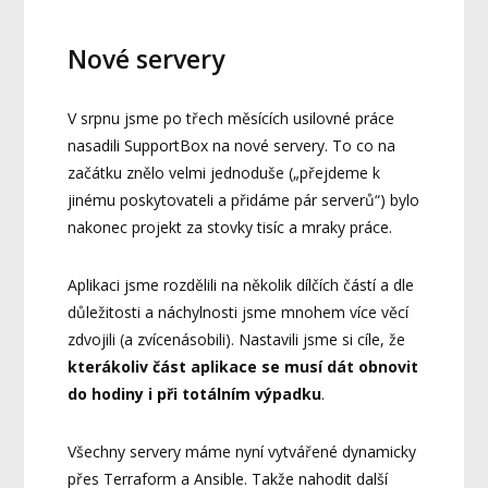
Nové servery
V srpnu jsme po třech měsících usilovné práce
nasadili SupportBox na nové servery. To co na
začátku znělo velmi jednoduše („přejdeme k
jinému poskytovateli a přidáme pár serverů“) bylo
nakonec projekt za stovky tisíc a mraky práce.
Aplikaci jsme rozdělili na několik dílčích částí a dle
důležitosti a náchylnosti jsme mnohem více věcí
zdvojili (a zvícenásobili). Nastavili jsme si cíle, že
kterákoliv část aplikace se musí dát obnovit
do hodiny i při totálním výpadku
.
Všechny servery máme nyní vytvářené dynamicky
přes Terraform a Ansible. Takže nahodit další