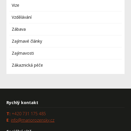
Vize
Vzdělávání
Zábava
Zajímavé články
Zajímavosti
Zákaznická péče
Rychlý kontakt
T:
+420 731 175 485
E
:
info@mariorozensky.cz