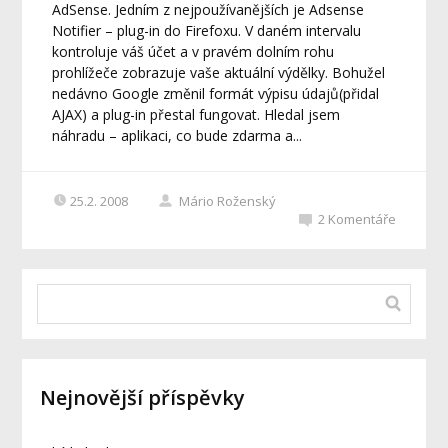
AdSense. Jedním z nejpoužívanějších je Adsense
Notifier – plug-in do Firefoxu. V daném intervalu
kontroluje váš účet a v pravém dolním rohu
prohlížeče zobrazuje vaše aktuální výdělky. Bohužel
nedávno Google změnil formát výpisu údajů(přidal
AJAX) a plug-in přestal fungovat. Hledal jsem
náhradu – aplikaci, co bude zdarma a...
25.2. 2008
Mário Roženský
2
Komentáře
Nejnovější příspěvky