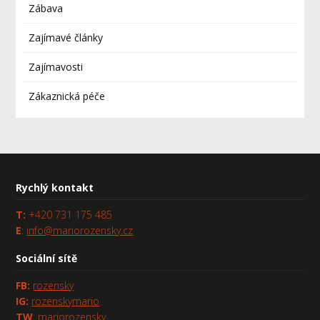
Zábava
Zajímavé články
Zajímavosti
Zákaznická péče
Rychlý kontakt
T:
+420 731 175 485
E
:
info@mariorozensky.cz
Sociální sítě
FB
:
rozensky
IG:
rozenskymario
TW
:
mariorozensky