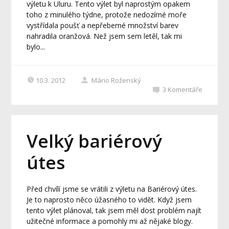
výletu k Uluru. Tento výlet byl naprostým opakem
toho z minulého týdne, protože nedozírné moře
vystřídala poušť a nepřeberné množství barev
nahradila oranžová. Než jsem sem letěl, tak mi
bylo...
10.3. 2012
Mário Roženský
3
Komentáře
Velký bariérový
útes
Před chvílí jsme se vrátili z výletu na Bariérový útes.
Je to naprosto něco úžasného to vidět. Když jsem
tento výlet plánoval, tak jsem měl dost problém najít
užitečné informace a pomohly mi až nějaké blogy.