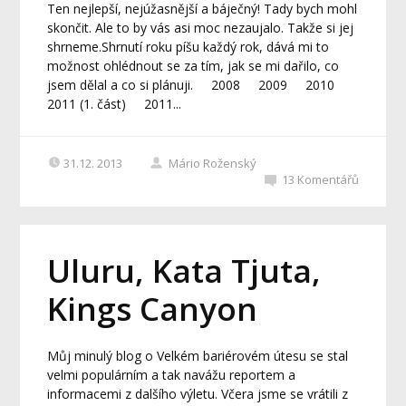
Ten nejlepší, nejúžasnější a báječný! Tady bych mohl
skončit. Ale to by vás asi moc nezaujalo. Takže si jej
shrneme.Shrnutí roku píšu každý rok, dává mi to
možnost ohlédnout se za tím, jak se mi dařilo, co
jsem dělal a co si plánuji. 2008 2009 2010
2011 (1. část) 2011...
31.12. 2013
Mário Roženský
13
Komentářů
Uluru, Kata Tjuta,
Kings Canyon
Můj minulý blog o Velkém bariérovém útesu se stal
velmi populárním a tak navážu reportem a
informacemi z dalšího výletu. Včera jsme se vrátili z