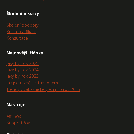
Školení a kurzy
Školení podpory
Kniha o affiliate
Konzultace
Nejnovější články
Jaký byl rok 2025
Jaký byl rok 2024
Jaký byl rok 2023
Jak jsem začal s triatlonem
Trendy v zákaznické péči pro rok 2023
Nástroje
AffilBox
SupportBox