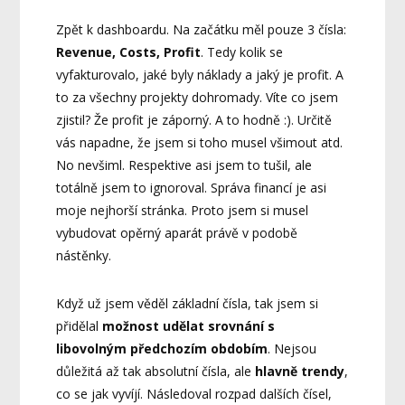
Zpět k dashboardu. Na začátku měl pouze 3 čísla:
Revenue, Costs, Profit
. Tedy kolik se
vyfakturovalo, jaké byly náklady a jaký je profit. A
to za všechny projekty dohromady. Víte co jsem
zjistil? Že profit je záporný. A to hodně :). Určitě
vás napadne, že jsem si toho musel všimout atd.
No nevšiml. Respektive asi jsem to tušil, ale
totálně jsem to ignoroval. Správa financí je asi
moje nejhorší stránka. Proto jsem si musel
vybudovat opěrný aparát právě v podobě
nástěnky.
Když už jsem věděl základní čísla, tak jsem si
přidělal
možnost udělat srovnání s
libovolným předchozím obdobím
. Nejsou
důležitá až tak absolutní čísla, ale
hlavně trendy
,
co se jak vyvíjí. Následoval rozpad dalších čísel,