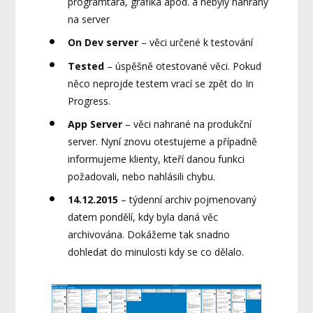
programtára, grafika apod. a nebyly nahrány
na server
On Dev server
– věci určené k testování
Tested
– úspěšně otestované věci. Pokud
něco neprojde testem vrací se zpět do In
Progress.
App Server
– věci nahrané na produkční
server. Nyní znovu otestujeme a případně
informujeme klienty, kteří danou funkci
požadovali, nebo nahlásili chybu.
14.12.2015
– týdenní archiv pojmenovaný
datem pondělí, kdy byla daná věc
archivována. Dokážeme tak snadno
dohledat do minulosti kdy se co dělalo.