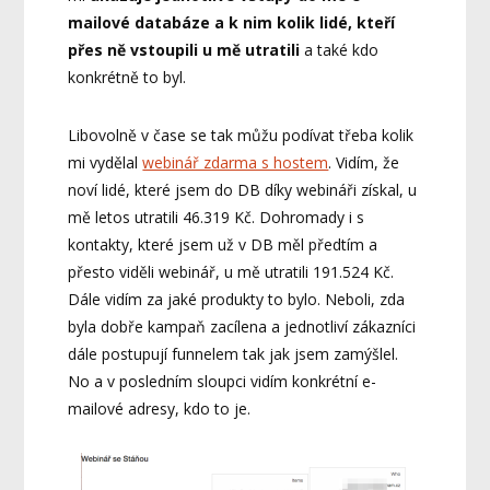
mailové databáze a k nim kolik lidé, kteří
přes ně vstoupili u mě utratili
a také kdo
konkrétně to byl.
Libovolně v čase se tak můžu podívat třeba kolik
mi vydělal
webinář zdarma s hostem
. Vidím, že
noví lidé, které jsem do DB díky webináři získal, u
mě letos utratili 46.319 Kč. Dohromady i s
kontakty, které jsem už v DB měl předtím a
přesto viděli webinář, u mě utratili 191.524 Kč.
Dále vidím za jaké produkty to bylo. Neboli, zda
byla dobře kampaň zacílena a jednotliví zákazníci
dále postupují funnelem tak jak jsem zamýšlel.
No a v posledním sloupci vidím konkrétní e-
mailové adresy, kdo to je.