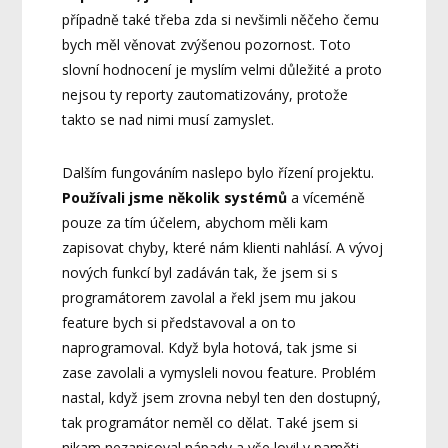
případně také třeba zda si nevšimli něčeho čemu
bych měl věnovat zvýšenou pozornost. Toto
slovní hodnocení je myslím velmi důležité a proto
nejsou ty reporty zautomatizovány, protože
takto se nad nimi musí zamyslet.
Dalším fungováním naslepo bylo řízení projektu.
Používali jsme několik systémů
a víceméně
pouze za tím účelem, abychom měli kam
zapisovat chyby, které nám klienti nahlásí. A vývoj
nových funkcí byl zadáván tak, že jsem si s
programátorem zavolal a řekl jsem mu jakou
feature bych si představoval a on to
naprogramoval. Když byla hotová, tak jsme si
zase zavolali a vymysleli novou feature. Problém
nastal, když jsem zrovna nebyl ten den dostupný,
tak programátor neměl co dělat. Také jsem si
nikam nezapisoval nápady a vše lovil v paměti.