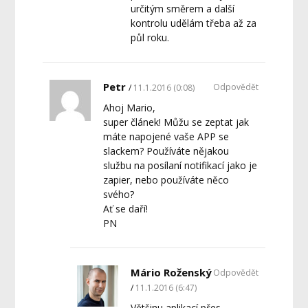
určitým směrem a další
kontrolu udělám třeba až za
půl roku.
Petr
Odpovědět
11.1.2016 (0:08)
Ahoj Mario,
super článek! Můžu se zeptat jak
máte napojené vaše APP se
slackem? Používáte nějakou
službu na posílaní notifikací jako je
zapier, nebo používáte něco
svého?
Ať se daří!
PN
Mário Roženský
Odpovědět
11.1.2016 (6:47)
Většinu aplikací přes