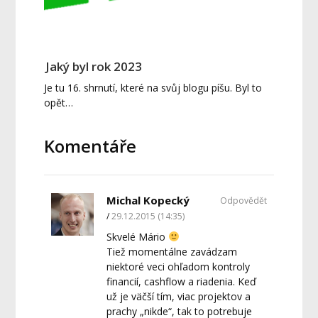
Jaký byl rok 2023
Je tu 16. shrnutí, které na svůj blogu píšu. Byl to
opět…
Komentáře
Michal Kopecký
Odpovědět
29.12.2015 (14:35)
Skvelé Mário
Tiež momentálne zavádzam
niektoré veci ohľadom kontroly
financií, cashflow a riadenia. Keď
už je väčší tím, viac projektov a
prachy „nikde“, tak to potrebuje