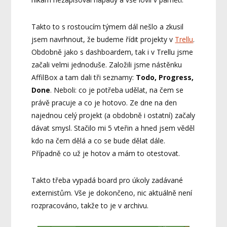
Takto to s rostoucím týmem dál nešlo a zkusil
jsem navrhnout, že budeme řídit projekty v
Trellu
.
Obdobně jako s dashboardem, tak i v Trellu jsme
začali velmi jednoduše. Založili jsme nástěnku
AffilBox a tam dali tři seznamy:
Todo, Progress,
Done
. Neboli: co je potřeba udělat, na čem se
právě pracuje a co je hotovo. Ze dne na den
najednou celý projekt (a obdobně i ostatní) začaly
dávat smysl. Stačilo mi 5 vteřin a hned jsem věděl
kdo na čem dělá a co se bude dělat dále.
Případně co už je hotov a mám to otestovat.
Takto třeba vypadá board pro úkoly zadávané
externistům. Vše je dokončeno, nic aktuálně není
rozpracováno, takže to je v archivu.