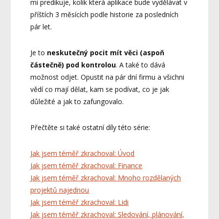
mi predikuje, kolik která aplikace bude vydělávat v
příštích 3 měsících podle historie za posledních
pár let.
Je to
neskutečný pocit mít věci (aspoň
částečně) pod kontrolou
. A také to dává
možnost odjet. Opustit na pár dní firmu a všichni
vědí co mají dělat, kam se podívat, co je jak
důležité a jak to zafungovalo.
Přečtěte si také ostatní díly této série:
Jak jsem téměř zkrachoval: Úvod
Jak jsem téměř zkrachoval: Finance
Jak jsem téměř zkrachoval: Mnoho rozdělaných
projektů najednou
Jak jsem téměř zkrachoval: Lidi
Jak jsem téměř zkrachoval: Sledování, plánování,