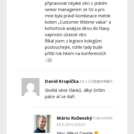
připravovat nějaké věci s jedním
senior managerem ze SV a pro
mne byla právě kombinace metrik
kolem „Customer lifetime value“ a
kohortová analýza dírou do hlavy.
naprosto úžasné věci:
Říkal jsem z legrace kolegům:
poslouchejte, tohle tady bude
příští rok hitem na konferencích
;-)))
David Krupička
Odpovědět
8.3.2016 (17:10)
Skvělá série článků, díky! Držím
palce ať se daří.
Mário Roženský
Odpovědět
8.3.2016 (20:01)
Moc děkuji Davide