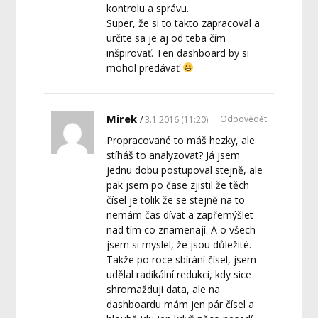
kontrolu a správu.
Super, že si to takto zapracoval a
určite sa je aj od teba čím
inšpirovať. Ten dashboard by si
mohol predávať
Mirek
Odpovědět
3.1.2016 (11:20)
Propracované to máš hezky, ale
stíháš to analyzovat? Já jsem
jednu dobu postupoval stejně, ale
pak jsem po čase zjistil že těch
čísel je tolik že se stejně na to
nemám čas dívat a zapřemýšlet
nad tím co znamenají. A o všech
jsem si myslel, že jsou důležité.
Takže po roce sbírání čísel, jsem
udělal radikální redukci, kdy sice
shromažduji data, ale na
dashboardu mám jen pár čísel a