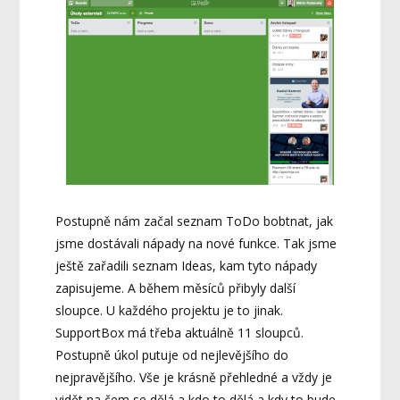
Postupně nám začal seznam ToDo bobtnat, jak
jsme dostávali nápady na nové funkce. Tak jsme
ještě zařadili seznam Ideas, kam tyto nápady
zapisujeme. A během měsíců přibyly další
sloupce. U každého projektu je to jinak.
SupportBox má třeba aktuálně 11 sloupců.
Postupně úkol putuje od nejlevějšího do
nejpravějšího. Vše je krásně přehledné a vždy je
vidět na čem se dělá a kdo to dělá a kdy to bude.