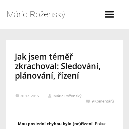
Mário Roženský
Jak jsem téměř
zkrachoval: Sledování,
plánování, řízení
28.12. 2015
Mário Roženský
9 Komentářů
Mou poslední chybou bylo (ne)řízení.
Pokud