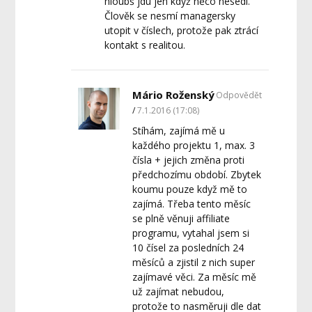
hloubš jdu jen když něco nesedí.
Člověk se nesmí managersky
utopit v číslech, protože pak ztrácí
kontakt s realitou.
Mário Roženský
Odpovědět
7.1.2016 (17:08)
Stíhám, zajímá mě u
každého projektu 1, max. 3
čísla + jejich změna proti
předchozímu období. Zbytek
koumu pouze když mě to
zajímá. Třeba tento měsíc
se plně věnuji affiliate
programu, vytahal jsem si
10 čísel za posledních 24
měsíců a zjistil z nich super
zajímavé věci. Za měsíc mě
už zajímat nebudou,
protože to nasměruji dle dat