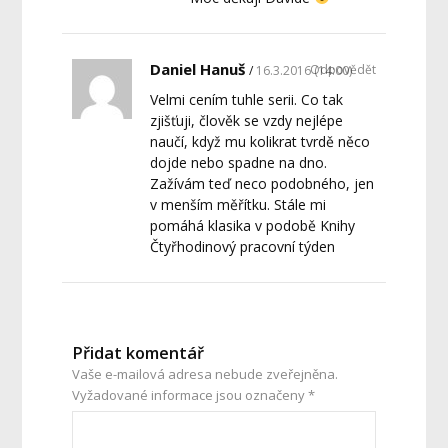
Daniel Hanuš
Odpovědět
16.3.2016 (14:00)
Velmi cením tuhle serii. Co tak
zjišťuji, člověk se vzdy nejlépe
naučí, když mu kolikrat tvrdě něco
dojde nebo spadne na dno.
Zažívám teď neco podobného, jen
v menším měřítku. Stále mi
pomáhá klasika v podobě Knihy
Čtyřhodinový pracovní týden
Přidat komentář
Vaše e-mailová adresa nebude zveřejněna.
Vyžadované informace jsou označeny
*