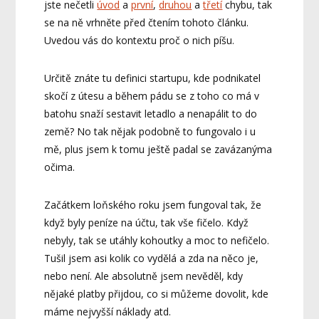
jste nečetli
úvod
a
první
,
druhou
a
třetí
chybu, tak
se na ně vrhněte před čtením tohoto článku.
Uvedou vás do kontextu proč o nich píšu.
Určitě znáte tu definici startupu, kde podnikatel
skočí z útesu a během pádu se z toho co má v
batohu snaží sestavit letadlo a nenapálit to do
země? No tak nějak podobně to fungovalo i u
mě, plus jsem k tomu ještě padal se zavázanýma
očima.
Začátkem loňského roku jsem fungoval tak, že
když byly peníze na účtu, tak vše fičelo. Když
nebyly, tak se utáhly kohoutky a moc to nefičelo.
Tušil jsem asi kolik co vydělá a zda na něco je,
nebo není. Ale absolutně jsem nevěděl, kdy
nějaké platby přijdou, co si můžeme dovolit, kde
máme nejvyšší náklady atd.