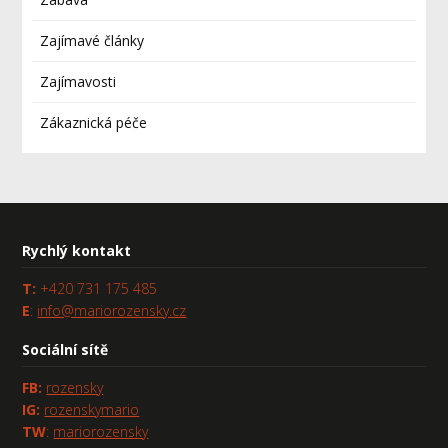
Zajímavé články
Zajímavosti
Zákaznická péče
Rychlý kontakt
T:
+420 731 175 485
E
:
info@mariorozensky.cz
Sociální sítě
FB
:
rozensky
IG:
rozenskymario
TW
:
mariorozensky