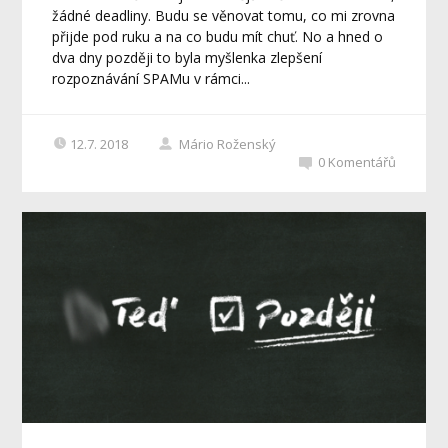
žádné deadliny. Budu se věnovat tomu, co mi zrovna
přijde pod ruku a na co budu mít chuť. No a hned o
dva dny později to byla myšlenka zlepšení
rozpoznávání SPAMu v rámci...
12.7. 2018
Mário Roženský
0
Komentářů