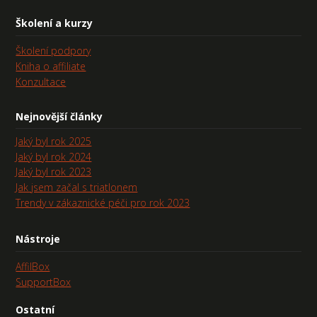
Školení a kurzy
Školení podpory
Kniha o affiliate
Konzultace
Nejnovější články
Jaký byl rok 2025
Jaký byl rok 2024
Jaký byl rok 2023
Jak jsem začal s triatlonem
Trendy v zákaznické péči pro rok 2023
Nástroje
AffilBox
SupportBox
Ostatní