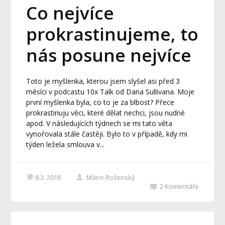
Co nejvíce
prokrastinujeme, to
nás posune nejvíce
Toto je myšlenka, kterou jsem slyšel asi před 3
měsíci v podcastu 10x Talk od Dana Sullivana. Moje
první myšlenka byla, co to je za blbost? Přece
prokrastinuju věci, které dělat nechci, jsou nudné
apod. V následujících týdnech se mi tato věta
vynořovala stále častěji. Bylo to v případě, kdy mi
týden ležela smlouva v...
8.3. 2018
Mário Roženský
2
Komentáře