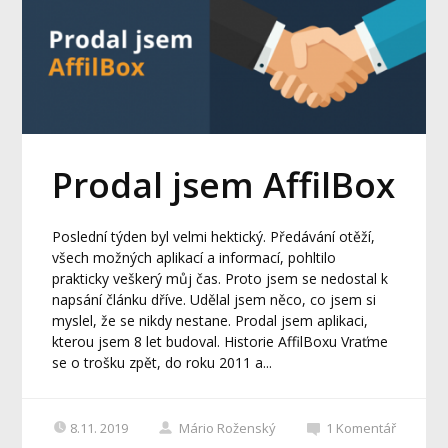
Prodal jsem AffilBox
Poslední týden byl velmi hektický. Předávání otěží,
všech možných aplikací a informací, pohltilo
prakticky veškerý můj čas. Proto jsem se nedostal k
napsání článku dříve. Udělal jsem něco, co jsem si
myslel, že se nikdy nestane. Prodal jsem aplikaci,
kterou jsem 8 let budoval. Historie AffilBoxu Vraťme
se o trošku zpět, do roku 2011 a...
8.11. 2019
Mário Roženský
1
Komentář