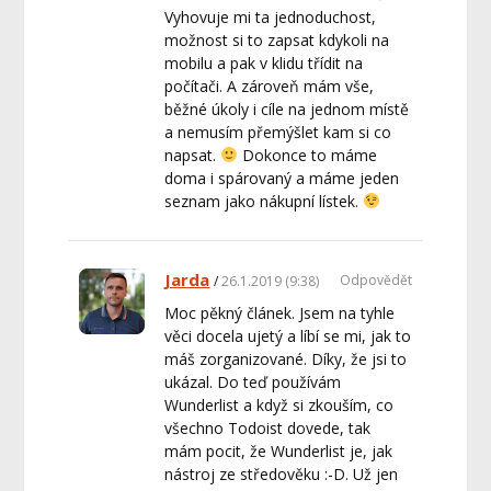
Vyhovuje mi ta jednoduchost,
možnost si to zapsat kdykoli na
mobilu a pak v klidu třídit na
počítači. A zároveň mám vše,
běžné úkoly i cíle na jednom místě
a nemusím přemýšlet kam si co
napsat.
Dokonce to máme
doma i spárovaný a máme jeden
seznam jako nákupní lístek.
Jarda
Odpovědět
26.1.2019 (9:38)
Moc pěkný článek. Jsem na tyhle
věci docela ujetý a líbí se mi, jak to
máš zorganizované. Díky, že jsi to
ukázal. Do teď používám
Wunderlist a když si zkouším, co
všechno Todoist dovede, tak
mám pocit, že Wunderlist je, jak
nástroj ze středověku :-D. Už jen