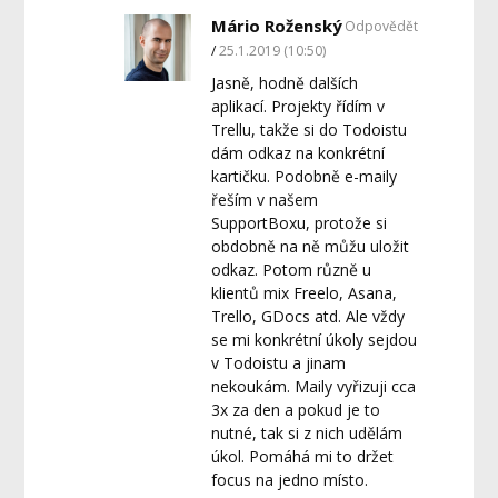
Mário Roženský
Odpovědět
25.1.2019 (10:50)
Jasně, hodně dalších
aplikací. Projekty řídím v
Trellu, takže si do Todoistu
dám odkaz na konkrétní
kartičku. Podobně e-maily
řeším v našem
SupportBoxu, protože si
obdobně na ně můžu uložit
odkaz. Potom různě u
klientů mix Freelo, Asana,
Trello, GDocs atd. Ale vždy
se mi konkrétní úkoly sejdou
v Todoistu a jinam
nekoukám. Maily vyřizuji cca
3x za den a pokud je to
nutné, tak si z nich udělám
úkol. Pomáhá mi to držet
focus na jedno místo.