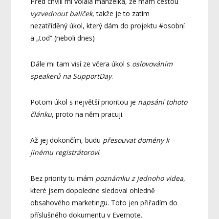
Před chvílí mi volala manželka, že mám cestou
vyzvednout balíček
, takže je to zatím
nezatříděný úkol, který dám do projektu #osobní
a „tod“ (neboli dnes)
Dále mi tam visí ze včera úkol s
oslovováním
speakerů na SupportDay
.
Potom úkol s největší prioritou je
napsání tohoto
článku
, proto na něm pracuji.
Až jej dokončím, budu
přesouvat domény k
jinému registrátorovi
.
Bez priority tu mám
poznámku z jednoho videa
,
které jsem dopoledne sledoval ohledně
obsahového marketingu. Toto jen přiřadím do
příslušného dokumentu v Evernote.