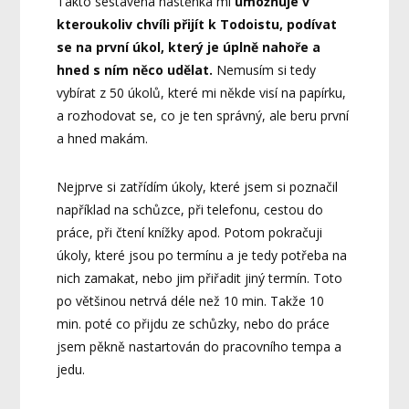
Takto sestavená nástěnka mi
umožňuje v
kteroukoliv chvíli přijít k Todoistu, podívat
se na první úkol, který je úplně nahoře a
hned s ním něco udělat.
Nemusím si tedy
vybírat z 50 úkolů, které mi někde visí na papírku,
a rozhodovat se, co je ten správný, ale beru první
a hned makám.
Nejprve si zatřídím úkoly, které jsem si poznačil
například na schůzce, při telefonu, cestou do
práce, při čtení knížky apod. Potom pokračuji
úkoly, které jsou po termínu a je tedy potřeba na
nich zamakat, nebo jim přiřadit jiný termín. Toto
po většinou netrvá déle než 10 min. Takže 10
min. poté co přijdu ze schůzky, nebo do práce
jsem pěkně nastartován do pracovního tempa a
jedu.