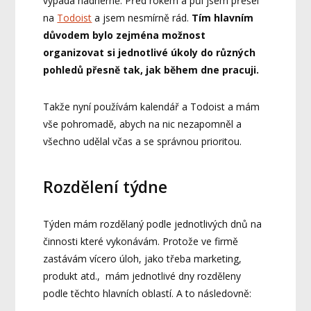
vypadá nádherně. Před rokem a půl jsem přešel
na
Todoist
a jsem nesmírně rád.
Tím hlavním
důvodem bylo zejména možnost
organizovat si jednotlivé úkoly do různých
pohledů přesně tak, jak během dne pracuji.
Takže nyní používám kalendář a Todoist a mám
vše pohromadě, abych na nic nezapomněl a
všechno udělal včas a se správnou prioritou.
Rozdělení týdne
Týden mám rozdělaný podle jednotlivých dnů na
činnosti které vykonávám. Protože ve firmě
zastávám vícero úloh, jako třeba marketing,
produkt atd., mám jednotlivé dny rozděleny
podle těchto hlavních oblastí. A to následovně: