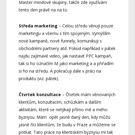
Master-mindové skupiny, takže zde využívám
tento den právě na na to.
Středa marketing
– Celou středu věnují pouze
marketingu a všemu s tím spojeným. Vymýšlím
nové kampaně, nové funnely, komunikuji s
obchodními partnery atd. Pokud například v pátek
najdu zajímavé video, jak nastavit PPC kampaň,
tak si ho označím M jako marketing a a přiřadím
si ho na středu. A pokračuji dále v práci na
produktu (viz. pátek).
Čtvrtek konzultace
– Čtvrtek mám věnovaných
klientům, konzultacím, schůzkám a dalším
aktivitám, které se netýkají přímo mě a mého
byznysu. Mám opět jasně daný den, kdy můžu
jasně říci klientům, že budu v Praze a můžeme se
potkat. Tato práce na klientském byznysu mi tak