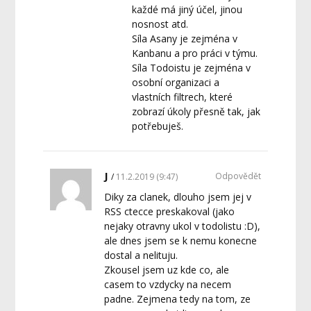
každé má jiný účel, jinou
nosnost atd.
Síla Asany je zejména v
Kanbanu a pro práci v týmu.
Síla Todoistu je zejména v
osobní organizaci a
vlastních filtrech, které
zobrazí úkoly přesně tak, jak
potřebuješ.
J
Odpovědět
11.2.2019 (9:47)
Diky za clanek, dlouho jsem jej v
RSS ctecce preskakoval (jako
nejaky otravny ukol v todolistu :D),
ale dnes jsem se k nemu konecne
dostal a nelituju.
Zkousel jsem uz kde co, ale
casem to vzdycky na necem
padne. Zejmena tedy na tom, ze