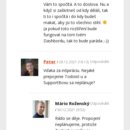
Vám to spočítá. A to doslova. Nu a
když si zaškrtneš od kdy děláš, tak
ti to i spočítá i do kdy budeš
makat, aby jsi to všechno stihl.
(a pokud toto rozšíření bude
fungovat na tom tvém
Dashbordu, tak to bude paráda ;-))
Peter
Odpovědět
28.12.2021 (18:13)
Vďaka za inšpiráciu. Nejaké
prepojenie Todoist-u a
SupportBoxu sa neplánuje?
Mário Roženský
Odpovědět
30.12.2021 (9:32)
Rádo se děje. Propojení
neplánujeme, protože