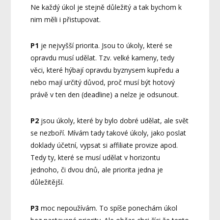
Ne každý úkol je stejně důležitý a tak bychom k
nim měli i přistupovat.
P1
je nejvyšší priorita. Jsou to úkoly, které se
opravdu musí udělat. Tzv. velké kameny, tedy
věci, které hýbají opravdu byznysem kupředu a
nebo mají určitý důvod, proč musí být hotový
právě v ten den (deadline) a nelze je odsunout.
P2
jsou úkoly, které by bylo dobré udělat, ale svět
se nezboří. Mívám tady takové úkoly, jako poslat
doklady účetní, vypsat si affiliate provize apod.
Tedy ty, které se musí udělat v horizontu
jednoho, či dvou dnů, ale priorita jedna je
důležitější.
P3
moc nepoužívám. To spíše ponechám úkol