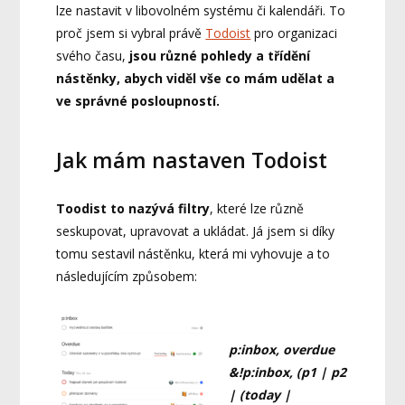
lze nastavit v libovolném systému či kalendáři. To
proč jsem si vybral právě
Todoist
pro organizaci
svého času,
jsou různé pohledy a třídění
nástěnky, abych viděl vše co mám udělat a
ve správné posloupností.
Jak mám nastaven Todoist
Toodist to nazývá filtry
, které lze různě
seskupovat, upravovat a ukládat. Já jsem si díky
tomu sestavil nástěnku, která mi vyhovuje a to
následujícím způsobem:
p:inbox, overdue
&!p:inbox, (p1 | p2
| (today |