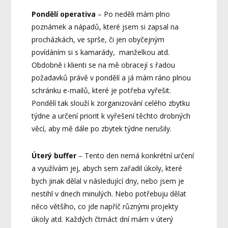
Pondělí operativa
– Po neděli mám plno
poznámek a nápadů, které jsem si zapsal na
procházkách, ve sprše, či jen obyčejným
povídáním si s kamarády, manželkou atd.
Obdobně i klienti se na mě obracejí s řadou
požadavků právě v pondělí a já mám ráno plnou
schránku e-mailů, které je potřeba vyřešit.
Pondělí tak slouží k zorganizování celého zbytku
týdne a určení priorit k vyřešení těchto drobných
věcí, aby mě dále po zbytek týdne nerušily.
Úterý buffer
– Tento den nemá konkrétní určení
a využívám jej, abych sem zařadil úkoly, které
bych jinak dělal v následující dny, nebo jsem je
nestihl v dnech minulých. Nebo potřebuju dělat
něco většího, co jde napříč různými projekty
úkoly atd. Každých čtrnáct dní mám v úterý