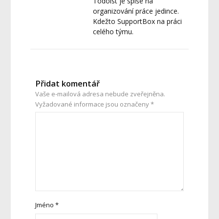
Todoist je spíše na
organizování práce jedince.
Kdežto SupportBox na práci
celého týmu.
Přidat komentář
Vaše e-mailová adresa nebude zveřejněna.
Vyžadované informace jsou označeny
*
Jméno
*