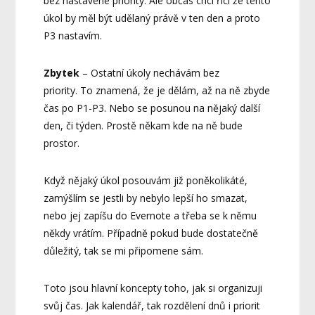
bez nastavené priority. Ale občas chci říci že tento
úkol by měl být udělaný právě v ten den a proto
P3 nastavím.
Zbytek
– Ostatní úkoly nechávám bez
priority. To znamená, že je dělám, až na ně zbyde
čas po P1-P3. Nebo se posunou na nějaký další
den, či týden. Prostě někam kde na ně bude
prostor.
Když nějaký úkol posouvám již poněkolikáté,
zamýšlím se jestli by nebylo lepší ho smazat,
nebo jej zapíšu do Evernote a třeba se k němu
někdy vrátím. Případně pokud bude dostatečně
důležitý, tak se mi připomene sám.
Toto jsou hlavní koncepty toho, jak si organizuji
svůj čas. Jak kalendář, tak rozdělení dnů i priorit