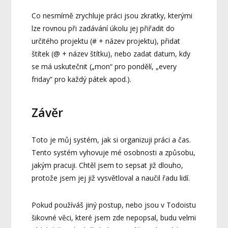
Co nesmírně zrychluje práci jsou zkratky, kterými
lze rovnou při zadávání úkolu jej přiřadit do
určitého projektu (# + název projektu), přidat
štítek (@ + název štítku), nebo zadat datum, kdy
se má uskutečnit („mon“ pro pondělí, „every
friday“ pro každý pátek apod.).
Závěr
Toto je můj systém, jak si organizuji práci a čas.
Tento systém vyhovuje mé osobnosti a způsobu,
jakým pracuji. Chtěl jsem to sepsat již dlouho,
protože jsem jej již vysvětloval a naučil řadu lidí.
Pokud používáš jiný postup, nebo jsou v Todoistu
šikovné věci, které jsem zde nepopsal, budu velmi