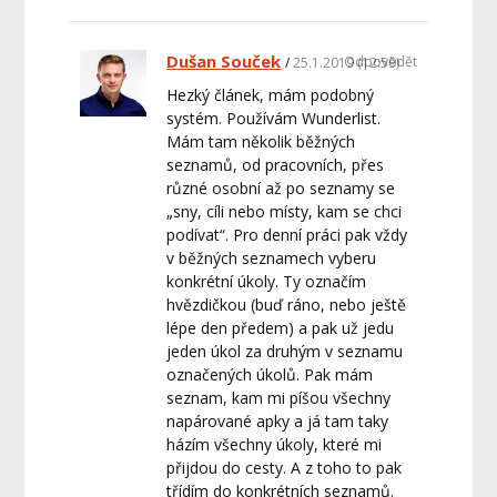
Dušan Souček
Odpovědět
25.1.2019 (12:59)
Hezký článek, mám podobný
systém. Používám Wunderlist.
Mám tam několik běžných
seznamů, od pracovních, přes
různé osobní až po seznamy se
„sny, cíli nebo místy, kam se chci
podívat“. Pro denní práci pak vždy
v běžných seznamech vyberu
konkrétní úkoly. Ty označím
hvězdičkou (buď ráno, nebo ještě
lépe den předem) a pak už jedu
jeden úkol za druhým v seznamu
označených úkolů. Pak mám
seznam, kam mi píšou všechny
napárované apky a já tam taky
házím všechny úkoly, které mi
přijdou do cesty. A z toho to pak
třídím do konkrétních seznamů.