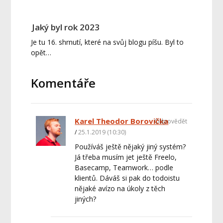
Jaký byl rok 2023
Je tu 16. shrnutí, které na svůj blogu píšu. Byl to
opět…
Komentáře
Karel Theodor Borovička
Odpovědět
25.1.2019 (10:30)
Používáš ještě nějaký jiný systém?
Já třeba musím jet ještě Freelo,
Basecamp, Teamwork… podle
klientů. Dáváš si pak do todoistu
nějaké avízo na úkoly z těch
jiných?