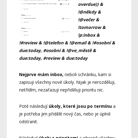
overdue)) &
!@někdy &
!@večer &
!tomorrow &
!p:inbox &
!#review & !@telefon & !@email & !#osobní &
due:today, #osobní & !@ve_městě &
due:today, #review & due:today
Nejprve mám inbox,
neboli schránku, kam si
zapisuji všechny nové úkoly. Nijak je nerozděluji,
netřídím, nezařazuji nepřiděluji prioritu nic.
Poté následují
úkoly, které jsou po termínu
a
je potřeba jim přidělit nový čas, nebo je úplně
odstranit.
Následují
úkoly s prioritami
a obecně všechny