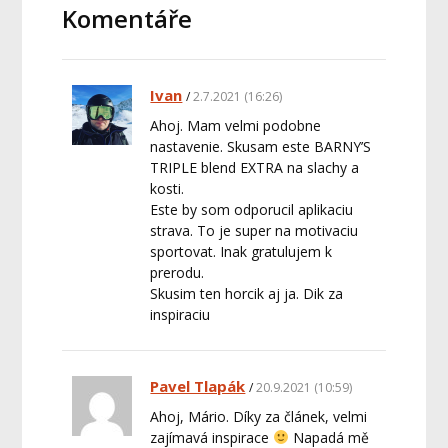
Komentáře
Ivan
2.7.2021 (16:26)
Ahoj. Mam velmi podobne
nastavenie. Skusam este BARNY’S
TRIPLE blend EXTRA na slachy a
kosti.
Este by som odporucil aplikaciu
strava. To je super na motivaciu
sportovat. Inak gratulujem k
prerodu.
Skusim ten horcik aj ja. Dik za
inspiraciu
Pavel Tlapák
20.9.2021 (10:59)
Ahoj, Mário. Díky za článek, velmi
zajímavá inspirace
Napadá mě