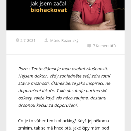
2.7. 2021
Mário Roženský
7 Komentářů
Pozn.: Tento článek je mou osobní zkušeností.
Nejsem doktor. Vždy zohledněte svůj zdravotní
stav a možnosti. Článek berte jako inspiraci, ne
doporučení lékaře. Také obsahuje partnerské
odkazy, takže když vás něco zaujme, dostanu
drobnou kačku za doporučení.
Co je to vůbec ten biohacking? Když jej někomu
zmíním, tak se mě hned ptá, jaké čipy mám pod