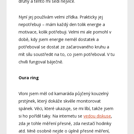
druhy a tento mi sedí nejvíce.
Nyní jej používám velmi zřídka. Prakticky jej
nepotřebuji – mám každý den tolik energie a
motivace, kolik potřebuji. Velmi mi ale pomohl v
době, kdy jsem energie neměl dostatek a
potřeboval se dostat ze začarovaného kruhu a
mít sílu soustředit na to, co jsem potřeboval. V tu
chvíli fungoval báječně.
Oura ring
Vloni jsem měl od kamaráda půjčený kouzelný
prstýnek, který dokáže skvěle monitorovat
spánek. Věci, které ukazuje, se mi líbí, takže jsem
si ho pořídil taky. Na internetu se
vedou diskuse
,
zda je tohle měření přesné, zda nestačí hodinky
atd. Mně osobně nejde o úplně přesné měření,