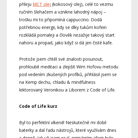
přileju
MCT olej
(kokosový olej), celé to vezmu
ručním šlehačem a vznikne lahodný nápoj –
trošku mi to připomíná cappuccino. Dodá
potřebnou energii, kdy se díky tukům kofein
rozkládá pomaleji a člověk nezažije takový start
nahoru a propad, jako když si dá jen čisté kafe.
Protože jsem chtěl své znalosti posunout,
prohloubit meditaci a zlepšit Wim Hofovu metodu
pod vedením zkušených profíků, přihlásil jsem se
na Kemp dechu, chladu & mindfulness
lektorovaný Veronikou a Liborem z Code of Life.
Code of Life kurz
Byl to perfektní víkend! Neskutečně mi dobil
baterky a dal řadu nástrojů, které využívám dnes
a denně. Jak už jsem psal, primárním cílem bylo