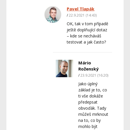
Pavel Tlapák
22.9.2021 (14:43)
OK, tak v tom případě
ještě doplňující dotaz
– kde se necháváš
testovat a jak často?
Mário
Roženský
23.9.2021 (16:20)
Jako úplný
základ je to, co
ti vše dokáže
předepsat
obvoďák. Tady
můžeš mrknout
na to, co by
mohlo být