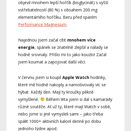
objevil mnohem lepší hořčík (bisglycinát) s vyšší
vstřebatelností (80 %) s obsahem 200 mg
elementárního hořčíku. Beru před spaním
Performance Magnesium
.
Najednou jsem začal cítit
mnohem více
energie
, spánek se znatelně zlepšil a nálady se
hodně srovnaly. Přišlo mi to jako kouzlo! Začal
jsem koumat a zapojovat další věci.
V červnu jsem si koupil
Apple Watch
hodinky,
které mě hodně nakoply a namotivovaly víc se
hýbat. Každý den. Mají ty kroužky pěkně
vymyšlené.
Během léta jsem si dal s kamarády
různé soutěže. Ať už ty, které mají Watch v sobě,
nebo jsme si jiné vymysleli sami – jako třeba
spálit 1000+ aktivních kalorií denně po dobu
jednoho týdne apod.