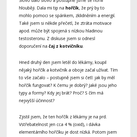
Slovo dalo slovo a postupně jsme se nořili
hlouběji. Dala mi tip na
hořčík
, že prý by to
mohlo pomoci se spánkem, zklidněním a energií.
Také jsem si někde přečetl, že ztráta motivace
apod. může být spojená s nízkou hladinou
testosteronu. Z diskuse jsem si odnesl
doporučení na
čaj z kotvičníku
.
Hned druhý den jsem letěl do lékárny, koupil
nějaký hořčík a kotvičník a oboje začal užívat. Tím
to vše začalo – postupně jsem si četl: jak by měl
hořčík fungovat? K čemu je dobrý? Jaké jsou jeho
typy a formy? Kdy jej brát? Proč? S čím má
nejvyšší účinnost?
Zjistil jsem, že ten hořčík z lékárny je na prd.
Vstřebatelnost jen cca 4 % (oxid), i dávka
elementárního hořčíku je dost nízká. Potom jsem