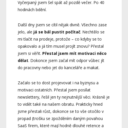
Vyčerpaný jsem šel spát až pozdě večer. Po 40
hodinách bdění.
Další dny jsem se cítil nějak divně. Všechno zase
jelo, ale
já se bál pustit počítač
. Nechtělo se
mi tlačit na prodeje, protože – co kdyby se to
opakovalo a já tím musel projít znovu? Přestal
jsem si věřit.
Přestal jsem mít motivaci něco
dělat
. Dokonce jsem začal mít odpor vůbec jít
do pracovny nebo jet do kanceláře a makat.
Začalo se to dost projevovat i na byznysu a
motivaci ostatních. Přestal jsem posílat
newslettery, řešil jen ty nejnutnější věci. Krásně je
to vidět také na našem obratu. Prakticky hned
jsme přestali růst, dokonce se to vše otočilo v
propad (trošku se zpožděním daným povahou
SaaS firem, které mají hodně dlouhé retence a