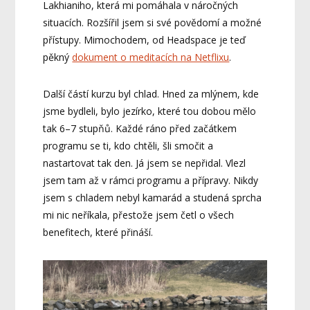
Lakhianiho, která mi pomáhala v náročných
situacích. Rozšířil jsem si své povědomí a možné
přístupy. Mimochodem, od Headspace je teď
pěkný
dokument o meditacích na Netflixu
.
Další částí kurzu byl chlad. Hned za mlýnem, kde
jsme bydleli, bylo jezírko, které tou dobou mělo
tak 6–7 stupňů. Každé ráno před začátkem
programu se ti, kdo chtěli, šli smočit a
nastartovat tak den. Já jsem se nepřidal. Vlezl
jsem tam až v rámci programu a přípravy. Nikdy
jsem s chladem nebyl kamarád a studená sprcha
mi nic neříkala, přestože jsem četl o všech
benefitech, které přináší.