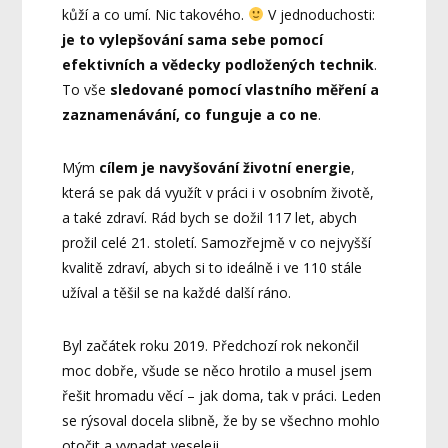
kůží a co umí. Nic takového.
V jednoduchosti:
je to vylepšování sama sebe pomocí
efektivních a vědecky podložených technik
.
To vše
sledované pomocí vlastního měření a
zaznamenávání, co funguje a co ne
.
Mým
cílem je navyšování životní energie
,
která se pak dá využít v práci i v osobním životě,
a také zdraví. Rád bych se dožil 117 let, abych
prožil celé 21. století. Samozřejmě v co nejvyšší
kvalitě zdraví, abych si to ideálně i ve 110 stále
užíval a těšil se na každé další ráno.
Byl začátek roku 2019. Předchozí rok nekončil
moc dobře, všude se něco hrotilo a musel jsem
řešit hromadu věcí – jak doma, tak v práci. Leden
se rýsoval docela slibně, že by se všechno mohlo
otočit a vypadat veseleji.