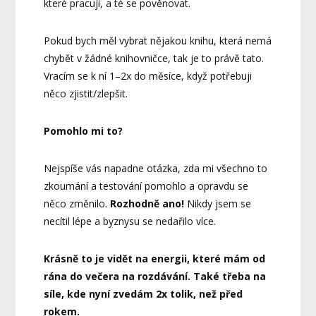
které pracuji, a té se pověnovat.
Pokud bych měl vybrat nějakou knihu, která nemá
chybět v žádné knihovničce, tak je to právě tato.
Vracím se k ní 1–2x do měsíce, když potřebuji
něco zjistit/zlepšit.
Pomohlo mi to?
Nejspíše vás napadne otázka, zda mi všechno to
zkoumání a testování pomohlo a opravdu se
něco změnilo.
Rozhodně ano!
Nikdy jsem se
necítil lépe a byznysu se nedařilo více.
Krásně to je vidět na energii, které mám od
rána do večera na rozdávání. Také třeba na
síle, kde nyní zvedám 2x tolik, než před
rokem.