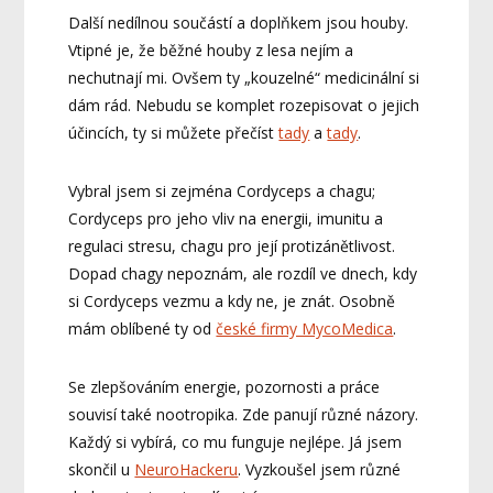
Další nedílnou součástí a doplňkem jsou houby.
Vtipné je, že běžné houby z lesa nejím a
nechutnají mi. Ovšem ty „kouzelné“ medicinální si
dám rád. Nebudu se komplet rozepisovat o jejich
účincích, ty si můžete přečíst
tady
a
tady
.
Vybral jsem si zejména Cordyceps a chagu;
Cordyceps pro jeho vliv na energii, imunitu a
regulaci stresu, chagu pro její protizánětlivost.
Dopad chagy nepoznám, ale rozdíl ve dnech, kdy
si Cordyceps vezmu a kdy ne, je znát. Osobně
mám oblíbené ty od
české firmy MycoMedica
.
Se zlepšováním energie, pozornosti a práce
souvisí také nootropika. Zde panují různé názory.
Každý si vybírá, co mu funguje nejlépe. Já jsem
skončil u
NeuroHackeru
. Vyzkoušel jsem různé