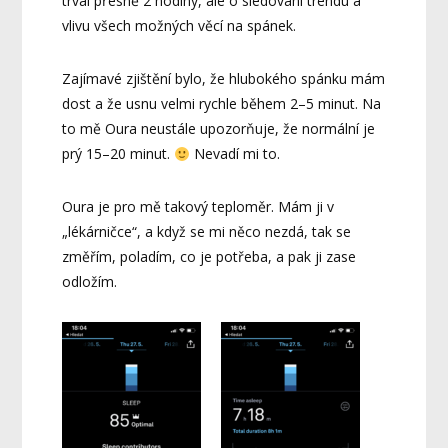
trval přesně 2 hodiny, ale o sledování trendu a
vlivu všech možných věcí na spánek.
Zajímavé zjištění bylo, že hlubokého spánku mám
dost a že usnu velmi rychle během 2–5 minut. Na
to mě Oura neustále upozorňuje, že normální je
prý 15–20 minut.
Nevadí mi to.
Oura je pro mě takový teploměr. Mám ji v
„lékárničce“, a když se mi něco nezdá, tak se
změřím, poladím, co je potřeba, a pak ji zase
odložím.