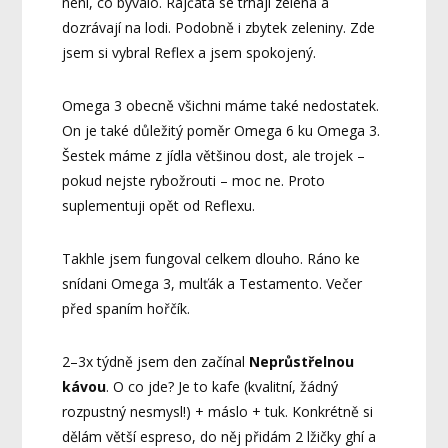
není, co bývalo. Rajčata se trhají zelená a
dozrávají na lodi. Podobně i zbytek zeleniny. Zde
jsem si vybral Reflex a jsem spokojený.
Omega 3 obecně všichni máme také nedostatek.
On je také důležitý poměr Omega 6 ku Omega 3.
Šestek máme z jídla většinou dost, ale trojek –
pokud nejste rybožrouti – moc ne. Proto
suplementuji opět od Reflexu.
Takhle jsem fungoval celkem dlouho. Ráno ke
snídani Omega 3, mulťák a Testamento. Večer
před spaním hořčík.
2–3x týdně jsem den začínal
Neprůstřelnou
kávou
. O co jde? Je to kafe (kvalitní, žádný
rozpustný nesmysl!) + máslo + tuk. Konkrétně si
dělám větší espreso, do něj přidám 2 lžičky ghí a