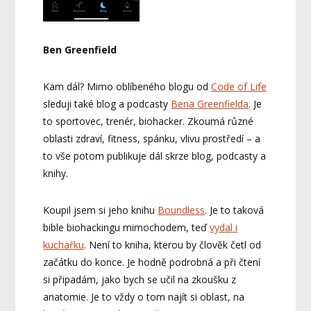
Ben Greenfield
Kam dál? Mimo oblíbeného blogu od
Code of Life
sleduji také blog a podcasty
Bena Greenfielda
. Je
to sportovec, trenér, biohacker. Zkoumá různé
oblasti zdraví, fitness, spánku, vlivu prostředí – a
to vše potom publikuje dál skrze blog, podcasty a
knihy.
Koupil jsem si jeho knihu
Boundless
. Je to taková
bible biohackingu mimochodem, teď
vydal i
kuchařku
. Není to kniha, kterou by člověk četl od
začátku do konce. Je hodně podrobná a při čtení
si připadám, jako bych se učil na zkoušku z
anatomie. Je to vždy o tom najít si oblast, na