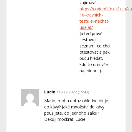
zajímavé –
https://codeoflife.cz/telo/k
10-krevnich-
testu-si-nechat-
udelat/
Já teď právě
sestavuji
seznam, co chci
otestovat a pak
budu hledat,
kdo to umí vše
najednou :).
Lucie
18.12.2022 (19:43)
Mario, mohu dotaz ohledne oleje
do kávy? Jaké množství do kávy
použijete, do jednoho šálku?
Dekuji mockrát. Lucie