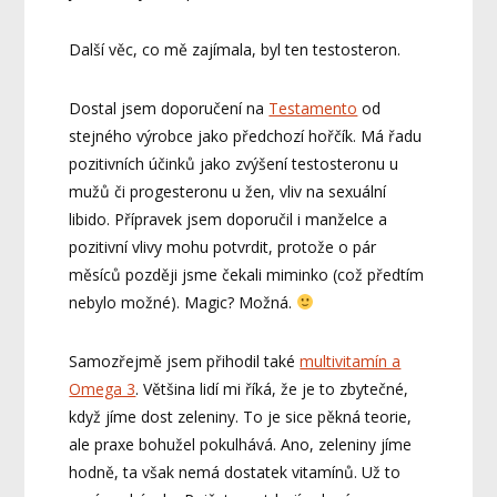
Další věc, co mě zajímala, byl ten testosteron.
Dostal jsem doporučení na
Testamento
od
stejného výrobce jako předchozí hořčík. Má řadu
pozitivních účinků jako zvýšení testosteronu u
mužů či progesteronu u žen, vliv na sexuální
libido. Přípravek jsem doporučil i manželce a
pozitivní vlivy mohu potvrdit, protože o pár
měsíců později jsme čekali miminko (což předtím
nebylo možné). Magic? Možná.
Samozřejmě jsem přihodil také
multivitamín a
Omega 3
. Většina lidí mi říká, že je to zbytečné,
když jíme dost zeleniny. To je sice pěkná teorie,
ale praxe bohužel pokulhává. Ano, zeleniny jíme
hodně, ta však nemá dostatek vitamínů. Už to