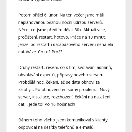
Potom přišel 6. únor. Na ten večer jsme měli
naplánovanou běžnou noční údržbu serverů.
Něco, co jsme předtím dělali 50x. Aktualizace,
pročištění, restart, hotovo. Práce na 10 minut.
Jenže: po restartu databázového serveru nenajela
databáze. Co to? Proč?
Druhý restart, řešení, co s tím, svolávání adminů,
obvolávání expertů, přípravy nového serveru…
Probdělá noc, čekání, až se data obnoví ze
zálohy… Po obnovení ten samý problém… Nový
server, instalace, rozchození, čekání na natažení
dat… Jede to! Po 16 hodinách!
Během toho všeho jsem komunikoval s klienty,
odpovídal na desítky telefonů a e-mailů.