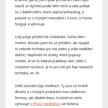
naučit se dýchání podle Wim Hofa a také potkat
se s dalšími lidmi, které zajímá biohacking, a
pobavit se o různých metodách i o tom, co komu
funguje a vyhovuje.
Celý pobyt předčil mé očekávání. Začnu Wim
Hofem: zkoušel jsem ho už předtím, ale nejspíš
to nebude technika pro mě (nebo ji stále nedělám
dobře). Nepřináší mi účinky, které popisují
ostatní, ať už to kdykoli praktikuji sám, nebo s
ostatními na kurzu. Je to pro mě jen fajn relaxační
technika, nic víc.
Další součástí byly meditace. Ty jsou už hodně
dlouho a v různých podobách mou oblíbenou
formou, jak zklidnit hlavu. Osobně mi velmi
vyhovuje
6 Phase Meditation
od Vishena