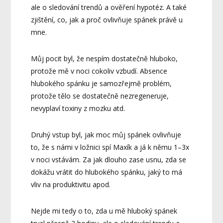
ale o sledování trendů a ověření hypotéz. A také
zjištění, co, jak a proč ovlivňuje spánek právě u
mne.
Můj pocit byl, že nespím dostatečně hluboko,
protože mě v noci cokoliv vzbudí. Absence
hlubokého spánku je samozřejmě problém,
protože tělo se dostatečně nezregeneruje,
nevyplaví toxiny z mozku atd.
Druhý vstup byl, jak moc můj spánek ovlivňuje
to, že s námi v ložnici spí Maxík a já k němu 1–3x
v noci vstávám. Za jak dlouho zase usnu, zda se
dokážu vrátit do hlubokého spánku, jaký to má
vliv na produktivitu apod.
Nejde mi tedy o to, zda u mě hluboký spánek