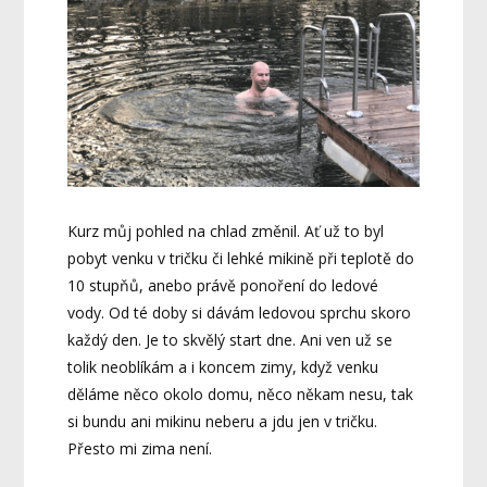
Kurz můj pohled na chlad změnil. Ať už to byl
pobyt venku v tričku či lehké mikině při teplotě do
10 stupňů, anebo právě ponoření do ledové
vody. Od té doby si dávám ledovou sprchu skoro
každý den. Je to skvělý start dne. Ani ven už se
tolik neoblíkám a i koncem zimy, když venku
děláme něco okolo domu, něco někam nesu, tak
si bundu ani mikinu neberu a jdu jen v tričku.
Přesto mi zima není.