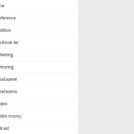
ha
nference
adBox
cBook Air
keting
ntoring
zařazené
zařazeno
obní
bní rozvoj
dcast