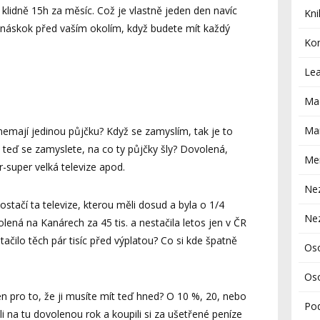
e klidně 15h za měsíc. Což je vlastně jeden den navíc
Kni
t náskok před vaším okolím, když budete mít každý
Ko
Le
Ma
Mar
o nemají jedinou půjčku? Když se zamyslím, tak je to
 A teď se zamyslete, na co ty půjčky šly? Dovolená,
Me
r-super velká televize apod.
Ne
stačí ta televize, kterou měli dosud a byla o 1/4
Ne
ená na Kanárech za 45 tis. a nestačila letos jen v ČR
stačilo těch pár tisíc před výplatou? Co si kde špatně
Os
Oso
jen pro to, že ji musíte mít teď hned? O 10 %, 20, nebo
Po
li na tu dovolenou rok a koupili si za ušetřené peníze