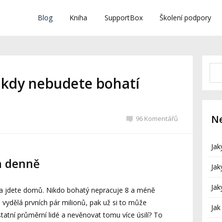
Blog
Kniha
SupportBox
Školení podpory
ikdy nebudete bohatí
Ne
96 Komentářů
Jak
n denně
Jak
Jak
é a jdete domů. Nikdo bohatý nepracuje 8 a méně
 vydělá prvních pár milionů, pak už si to může
Jak
statní průměrní lidé a nevěnovat tomu více úsilí? To