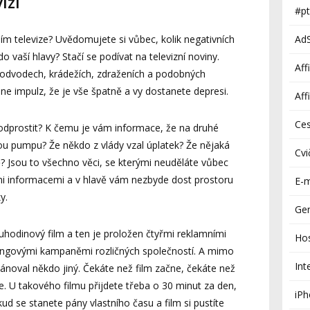
izi
#pt
Ad
ním televize? Uvědomujete si vůbec, kolik negativních
 vaší hlavy? Stačí se podívat na televizní noviny.
Aff
podvodech, krádežích, zdraženích a podobných
e impulz, že je vše špatně a vy dostanete depresi.
Aff
Ces
 odprostit? K čemu je vám informace, že na druhé
vou pumpu? Že někdo z vlády vzal úplatek? Že nějaká
Cvi
 Jsou to všechno věci, se kterými neuděláte vůbec
ými informacemi a v hlavě vám nezbyde dost prostoru
E-m
y.
Gen
ouhodinový film a ten je proložen čtyřmi reklamními
Ho
tingovými kampaněmi rozličných společností. A mimo
Int
ánoval někdo jiný. Čekáte než film začne, čekáte než
e. U takového filmu přijdete třeba o 30 minut za den,
iP
ud se stanete pány vlastního času a film si pustíte