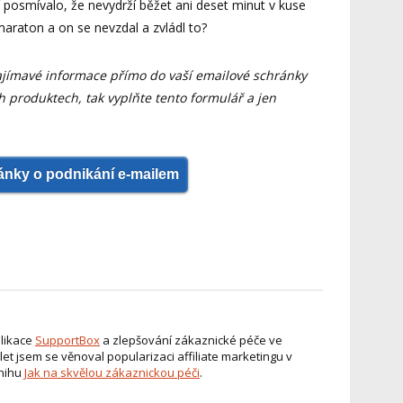
í posmívalo, že nevydrží běžet ani deset minut v kuse
araton a on se nevzdal a zvládl to?
jímavé informace přímo do vaší emailové schránky
 produktech, tak vyplňte tento formulář a jen
lánky o podnikání e-mailem
plikace
SupportBox
a zlepšování zákaznické péče ve
let jsem se věnoval popularizaci affiliate marketingu v
knihu
Jak na skvělou zákaznickou péči
.