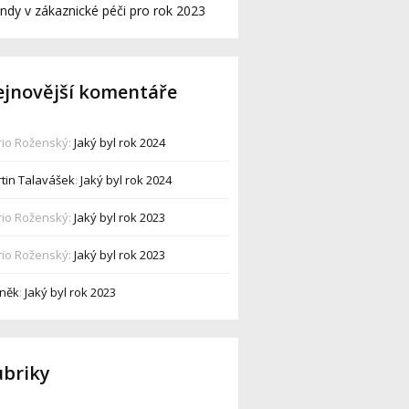
ndy v zákaznické péči pro rok 2023
jnovější komentáře
io Roženský
:
Jaký byl rok 2024
tin Talavášek
:
Jaký byl rok 2024
io Roženský
:
Jaký byl rok 2023
io Roženský
:
Jaký byl rok 2023
něk
:
Jaký byl rok 2023
ubriky