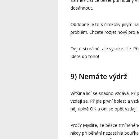
Za měsíc chce běžet půl hodiny v 
dosáhnout.
Obdobně je to s čímkoliv jiným na
problém. Chcete rozjet nový projek
Dejte si reálné, ale vysoké cíle. Př
jděte do toho!
9) Nemáte výdrž
Většina lidí se snadno vzdává. Přij
vzdají se. Přijde první bolest a vz
něj úplně OK a oni se opět vzdají.
Proč? Myslíte, že běžce zmíněnéh
nikdy při běhání nezastihla bouřk