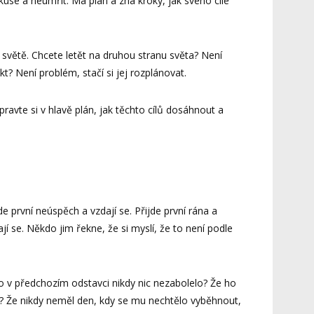
kuse a neumřít. Má plán a zná kroky, jak svého cíle
 světě. Chcete letět na druhou stranu světa? Není
t? Není problém, stačí si jej rozplánovat.
ipravte si v hlavě plán, jak těchto cílů dosáhnout a
de první neúspěch a vzdají se. Přijde první rána a
dají se. Někdo jim řekne, že si myslí, že to není podle
o v předchozím odstavci nikdy nic nezabolelo? Že ho
a? Že nikdy neměl den, kdy se mu nechtělo vyběhnout,