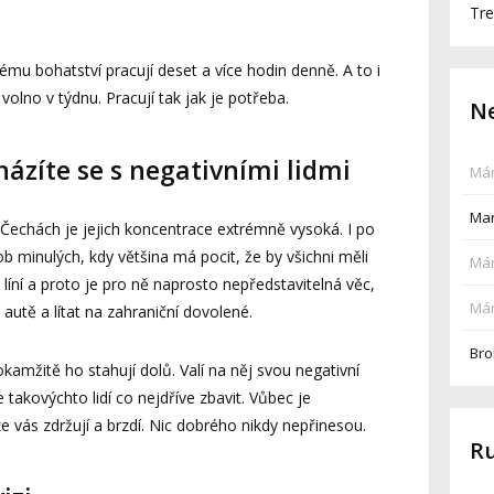
Tre
ému bohatství pracují deset a více hodin denně. A to i
 volno v týdnu. Pracují tak jak je potřeba.
Ne
házíte se s negativními lidmi
Már
Mar
V Čechách je jejich koncentrace extrémně vysoká. I po
ob minulých, kdy většina má pocit, že by všichni měli
Már
 líní a proto je pro ně naprosto nepředstavitelná věc,
Már
autě a lítat na zahraniční dovolené.
Bro
mžitě ho stahují dolů. Valí na něj svou negativní
e takovýchto lidí co nejdříve zbavit. Vůbec je
e vás zdržují a brzdí. Nic dobrého nikdy nepřinesou.
R