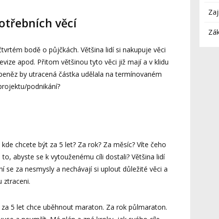
Zaj
potřebních věcí
Zák
tvrtém bodě o půjčkách. Většina lidí si nakupuje věci
evize apod. Přitom většinou tyto věci již mají a v klidu
lik peněz by utracená částka udělala na termínovaném
rojektu/podnikání?
te kde chcete být za 5 let? Za rok? Za měsíc? Víte čeho
o, abyste se k vytouženému cíli dostali? Většina lidí
í se za nesmysly a nechávají si uplout důležité věci a
ztraceni.
e za 5 let chce uběhnout maraton. Za rok půlmaraton.