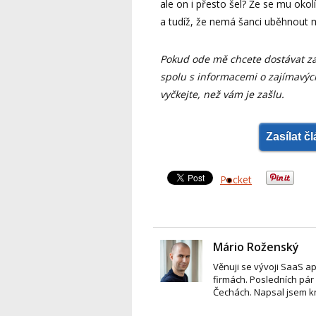
ale on i přesto šel? Že se mu okol
a tudíž, že nemá šanci uběhnout m
Pokud ode mě chcete dostávat za
spolu s informacemi o zajímavých
vyčkejte, než vám je zašlu.
Zasílat č
Pocket
Mário Roženský
Věnuji se vývoji SaaS a
firmách. Posledních pár 
Čechách. Napsal jsem 