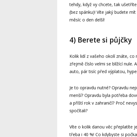
tehdy, když vy chcete, tak ušetřít
(bez spánku)! Víte jaký budete mí
měsíc o den delší!
4) Berete si půjčky
Kolik lidí z vašeho okolí znáte, c
zřejmě číslo velmi se blížící nule.
auto, pár tisíc před výplatou, hype
Je to opravdu nutné? Opravdu nepo
menší? Opravdu byla potřeba dovol
a příští rok v zahraničí? Proč nevy
spočítali?
Víte o kolik danou věc přeplatíte 
třeba i 40 %! Co kdybyste si počka