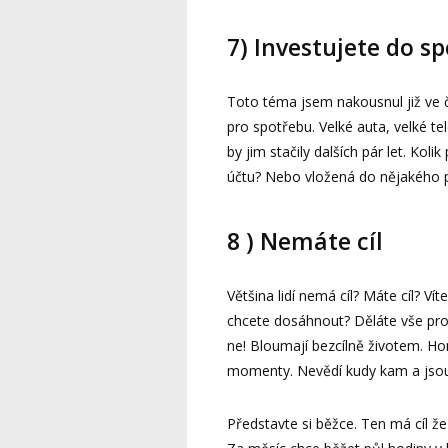
7) Investujete do s
Toto téma jsem nakousnul již ve č
pro spotřebu. Velké auta, velké tel
by jim stačily dalších pár let. Ko
účtu? Nebo vložená do nějakého p
8 ) Nemáte cíl
Většina lidí nemá cíl? Máte cíl? Ví
chcete dosáhnout? Děláte vše pro t
ne! Bloumají bezcílně životem. Hon
momenty. Nevědí kudy kam a jsou 
Představte si běžce. Ten má cíl ž