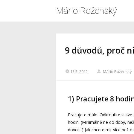
Mário Roženský
9 důvodů, proč n
13.5. 2012
Mário Roženský
1) Pracujete 8 hodi
Pracujete málo. Odkroutíte si sv
hodin. (Minimálně ne do doby, než
dovolit.) Jak chcete mít více než o