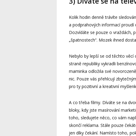
3) Díváte se na telev
Kolik hodin denně trávíte sledová
a podprahových informací proudí do
Dozvídáte se pouze o vraždách, 
„špatnostech“. Mozek ihned dostan
Nebylo by lepší se od těchto věcí
straně republiky vykradli benzíno
maminka odložila své novorozeně?
nic. Pouze vás přehlcují zbytečn
pro ty pozitivní a kreativní myšlenk
A co třeba filmy. Díváte se na dv
bloky, kdy jste masírování marke
toho, sledujete něco, co vám napl
skončí reklama. Stále pouze čekát
jen díky čekání. Namísto toho, pok