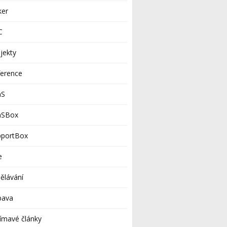
ker
C
jekty
ference
aS
aSBox
pportBox
e
ělávání
bava
ímavé články