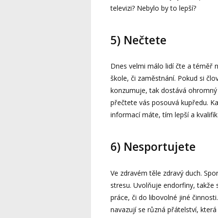
televizi? Nebylo by to lepší?
5) Nečtete
Dnes velmi málo lidí čte a téměř 
škole, či zaměstnání. Pokud si člo
konzumuje, tak dostává ohromný 
přečtete vás posouvá kupředu. Kaž
informací máte, tím lepší a kvalifi
6) Nesportujete
Ve zdravém těle zdravý duch. Spor
stresu. Uvolňuje endorfiny, takže s
práce, či do libovolné jiné činnos
navazují se různá přátelství, kte