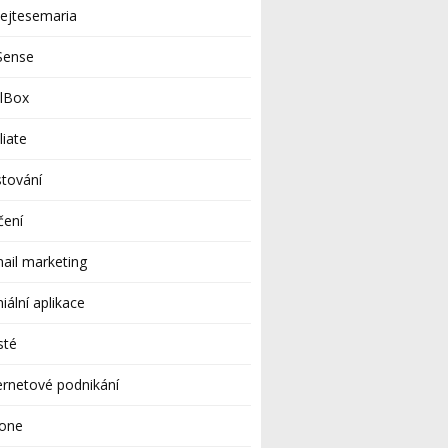
ejtesemaria
Sense
ilBox
iliate
tování
čení
ail marketing
iální aplikace
sté
ernetové podnikání
hone