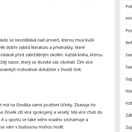
Po
PP
Pro
nikdo se nevzdělává nad úroveň, kterou musí kvůli
Re
věk dobře vybírá literaturu a přednášky, které
Sa
náskok před zabržděným okolím. Každá kniha, kterou
dý názor, který se dozvíte vás obohatí. Čím více
Sa
kovanější rozhodnutí dokážete v životě činit.
Su
Viz
Vzd
t má na člověka samé pozitivní účinky. Zbavuje ho
e člověk cítí více spokojený a veselý. Má více chuti do
Zá
ti. A u sportu se také velmi snadno seznamuje a
rá se vám v budoucnu mohou hodit.
Zaj