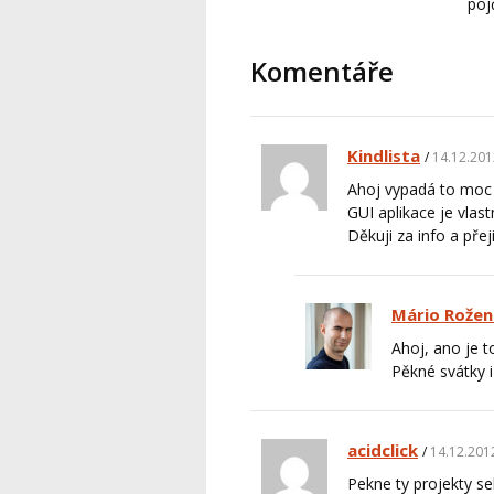
po
Komentáře
Kindlista
14.12.201
Ahoj vypadá to moc p
GUI aplikace je vlas
Děkuji za info a přej
Mário Rožen
Ahoj, ano je t
Pěkné svátky 
acidclick
14.12.2012
Pekne ty projekty se