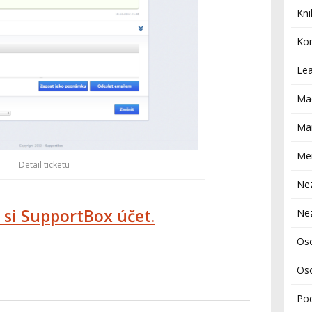
Kni
Ko
Le
Ma
Mar
Me
Detail ticketu
Ne
 si SupportBox účet.
Ne
Os
Oso
Po