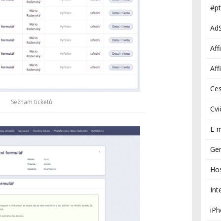
#pt
Ad
Aff
Aff
Ces
Seznam ticketů
Cvi
E-m
Gen
Ho
Int
iP