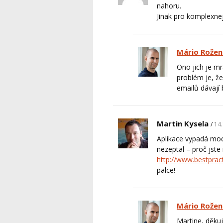
nahoru.
Jinak pro komplexnej
Mário Rožen
Ono jich je mr
problém je, že
emailů dávají 
Martin Kysela
14.
Aplikace vypadá moc
nezeptal – proč jste 
http://www.bestprac
palce!
Mário Rožen
Martine, děkuj