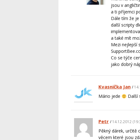
jsou v angličt
a ti příjemci 
Dále tím že je
další scripty 
implementovat
a také mít mo
Mezi nejlepší
SupportBee.c
Co se týče cen
jako dobrý ná
Kvasnička Jan
14.
Mário jede
Další 
Petr
14.12.2012 (19:
Pěkný dárek, určitě 
věcem které jsou zd