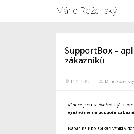
Mário Roženský
SupportBox – apl
zákazníků
14.12. 2012
Mário Roženský
Vánoce jsou za dveřmi a já tu pro
využíváme na podpoře zákazn
Nápad na tuto aplikaci vznikl v d