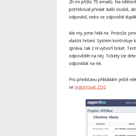
2h mi přišlo 75 emailů. Na někte
potřeboval předat další osobě, ab
odpověď, nebo se odpovědi dupli
Ale my jsme řekli ne. Protože jsme
vlastní řešení. Systém kontroluje
zpráva, tak z ní vytvoří ticket. Te
odpovědět na něj. Tickety lze del
odpovídat na ně.
Pro představu přikládám ještě něk
se
registrovat ZDE
.