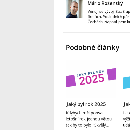
Mário Roženský
Věnuji se vývoji SaaS a
firmách. Posledních pár 
Čechách. Napsal jsem 
Podobné články
Jaký byl rok 2025
Ja
Kdybych měl popsat
Let
letošní rok jednou větou,
výž
tak by to bylo "Skvělý…
udá