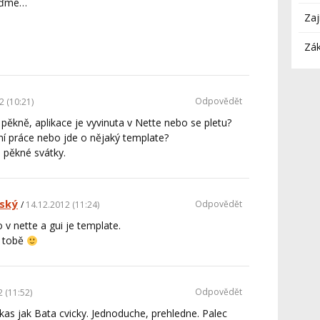
jďme…
Zaj
Zák
Odpovědět
2 (10:21)
ěkně, aplikace je vyvinuta v Nette nebo se pletu?
tní práce nebo jde o nějaký template?
i pěkné svátky.
ský
Odpovědět
14.12.2012 (11:24)
o v nette a gui je template.
i tobě
Odpovědět
 (11:52)
kas jak Bata cvicky. Jednoduche, prehledne. Palec