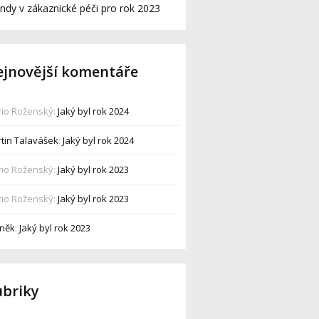
ndy v zákaznické péči pro rok 2023
jnovější komentáře
io Roženský
:
Jaký byl rok 2024
tin Talavášek
:
Jaký byl rok 2024
io Roženský
:
Jaký byl rok 2023
io Roženský
:
Jaký byl rok 2023
něk
:
Jaký byl rok 2023
ubriky