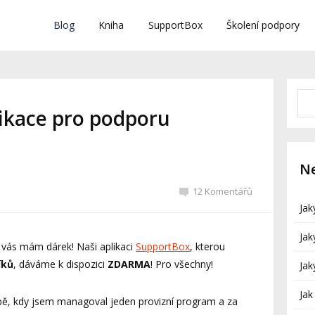
Blog
Kniha
SupportBox
Školení podpory
ikace pro podporu
Ne
12 Komentářů
Jak
Jak
 vás mám dárek! Naši aplikaci
SupportBox
, kterou
íků
, dáváme k dispozici
ZDARMA
! Pro všechny!
Jak
Jak
obě, kdy jsem managoval jeden provizní program a za