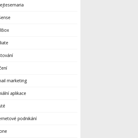
ejtesemaria
Sense
ilBox
iliate
tování
čení
ail marketing
iální aplikace
sté
ernetové podnikání
hone