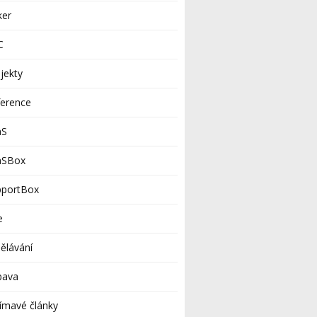
ker
C
jekty
ference
aS
aSBox
pportBox
e
ělávání
bava
ímavé články