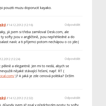
si pouziti muzu doporucit kayako.
ský
Odpovědět
14.12.2012 (12:16)
aky, já jsem si třeba zamiloval Desk.com, ale
 ty softy jsou v angličtině, jsou nepřehledné a do
balast navíc a ti příjemci potom nechápou o co jde:(
Odpovědět
12.2012 (12:24)
 pěkně a elegantně. Jen mi to nedá, abych se
nevyužili nějaké stávající řešení, např. RT (
tical.com/
)? A jaká je zde cenová politika? Držím
ský
Odpovědět
14.12.2012 (12:32)
i, důvody jsem již psal v předchozím postu: ty softy