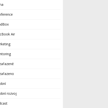
ha
nference
adBox
cBook Air
keting
ntoring
zařazené
zařazeno
obní
bní rozvoj
dcast