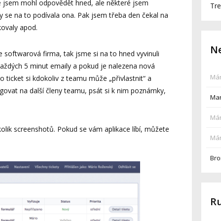
ré jsem mohl odpovědět hned, ale některé jsem
Tre
y se na to podívala ona. Pak jsem třeba den čekal na
kovaly apod.
Ne
 softwarová firma, tak jsme si na to hned vyvinuli
 každých 5 minut emaily a pokud je nalezena nová
Már
nto ticket si kdokoliv z teamu může „přivlastnit“ a
egovat na další členy teamu, psát si k nim poznámky,
Mar
Már
olik screenshotů. Pokud se vám aplikace líbí, můžete
Már
Bro
R