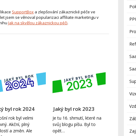
Po
plikace
SupportBox
a zlepšování zákaznické péče ve
let jsem se věnoval popularizaci affiliate marketingu v
PP
knihu
Jak na skvělou zákaznickou péči
.
Pro
Re
Sa
Sa
Su
Viz
Vzd
ký byl rok 2024
Jaký byl rok 2023
ošní rok byl velmi
Je tu 16. shrnutí, které na
Zá
ivný. Akční, plný
svůj blogu píšu. Byl to
lostí a změn. Ale
opět…
Zaj