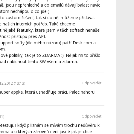
ině, jsou nepřehledné a do emailů dávají balast navíc
potom nechápou o co jde:(
 to custom řešení, tak si do něj můžeme přidávat
dle našich interních potřeb. Také chceme
 nějaké featurky, které jsem v těch softech nenašel
žnost přístupu přes API.
 support softy (dle mého názoru) patří Desk.com a
om.
ové politiky, tak je to ZDARMA :). Nějak mi to přišlo
pad nabídnout tento SW všem a zdarma.
Odpovědět
12.2012 (13:13)
super appka, která usnadňuje práci. Palec nahoru!
Odpovědět
31)
otestuji. I když přiznám se mívám trochu nedůvěru k
arma a u kterých zároveň není jasné jak je chce