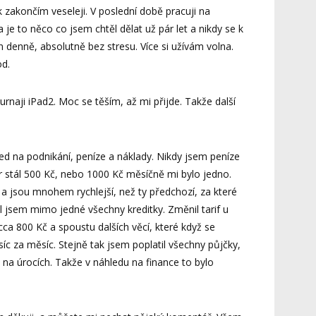
 zakončím veseleji. V poslední době pracuji na
 je to něco co jsem chtěl dělat už pár let a nikdy se k
denně, absolutně bez stresu. Více si užívám volna.
od.
urnaji iPad2. Moc se těším, až mi přijde. Takže další
led na podnikání, peníze a náklady. Nikdy jsem peníze
ver stál 500 Kč, nebo 1000 Kč měsíčně mi bylo jedno.
 jsou mnohem rychlejší, než ty předchozí, za které
il jsem mimo jedné všechny kreditky. Změnil tarif u
ca 800 Kč a spoustu dalších věcí, které když se
tisíc za měsíc. Stejně tak jsem poplatil všechny půjčky,
íc na úrocích. Takže v náhledu na finance to bylo