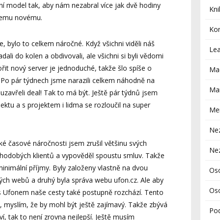
model tak, aby nám nezabral více jak dvě hodiny
Kni
čemu novému.
Ko
, bylo to celkem náročné. Když všichni viděli náš
Le
ali do kolen a obdivovali, ale všichni si byli vědomi
ořit nový server je jednoduché, takže šlo spíše o
Ma
. Po pár týdnech jsme narazili celkem náhodně na
Mar
zavřeli deal! Tak to má být. Ještě pár týdnů jsem
jektu a s projektem i lidma se rozloučil na super
Me
Ne
elké časové náročnosti jsem zrušil většinu svých
Ne
uhodobých klientů a vypověděl spoustu smluv. Takže
minimální příjmy. Byly založeny vlastně na dvou
Os
rových webů a druhý byla správa webu ufon.cz. Ale aby
Oso
 s Ufonem naše cesty také postupně rozchází. Tento
, myslím, že by mohl být ještě zajímavý. Takže zbývá
Po
 ví, tak to není zrovna nejlepší. Ještě musím