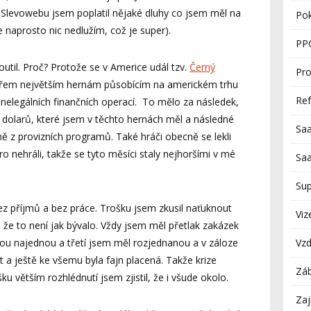
 Slevowebu jsem poplatil nějaké dluhy co jsem měl na
Po
e naprosto nic nedlužím, což je super).
PP
outil. Proč? Protože se v Americe udál tzv.
Černý
Pro
třem největším hernám působícím na americkém trhu
Re
nelegálních finančních operací. To mělo za následek,
íc dolarů, které jsem v těchto hernách měl a následné
Sa
ně z provizních programů. Také hráči obecně se lekli
o nehráli, takže se tyto měsíci staly nejhoršími v mé
Sa
Su
z příjmů a bez práce. Trošku jsem zkusil naťuknout
Viz
m, že to není jak bývalo. Vždy jsem měl přetlak zakázek
vou najednou a třetí jsem měl rozjednanou a v záloze
Vzd
t a ještě ke všemu byla fajn placená. Takže krize
Zá
ku větším rozhlédnutí jsem zjistil, že i všude okolo.
Zaj