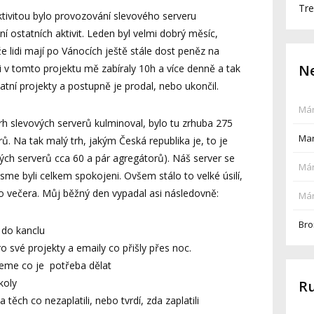
Tre
ktivitou bylo provozování slevového serveru
 ostatních aktivit. Leden byl velmi dobrý měsíc,
že lidi mají po Vánocích ještě stále dost peněz na
Ne
i v tomto projektu mě zabíraly 10h a více denně a tak
tní projekty a postupně je prodal, nebo ukončil.
Már
h slevových serverů kulminoval, bylo tu zrhuba 275
Mar
. Na tak malý trh, jakým Česká republika je, to je
vých serverů cca 60 a pár agregátorů). Náš server se
Már
jsme byli celkem spokojeni. Ovšem stálo to velké úsilí,
o večera. Můj běžný den vypadal asi následovně:
Már
Bro
 do kanclu
pro své projekty a emaily co přišly přes noc.
reme co je potřeba dělat
koly
R
 těch co nezaplatili, nebo tvrdí, zda zaplatili