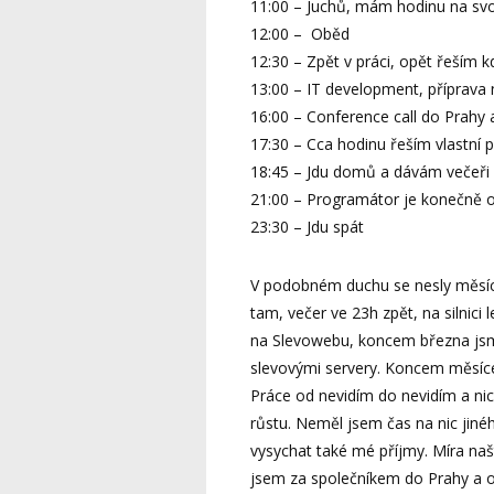
11:00 – Juchů, mám hodinu na svo
12:00 – Oběd
12:30 – Zpět v práci, opět řeším k
13:00 – IT development, příprava 
16:00 – Conference call do Prahy a
17:30 – Cca hodinu řeším vlastní pr
18:45 – Jdu domů a dávám večeři
21:00 – Programátor je konečně on
23:30 – Jdu spát
V podobném duchu se nesly měsíce
tam, večer ve 23h zpět, na silnici
na Slevowebu, koncem března jsme 
slevovými servery. Koncem měsíce
Práce od nevidím do nevidím a nic
růstu. Neměl jsem čas na nic jiné
vysychat také mé příjmy. Míra naš
jsem za společníkem do Prahy a o