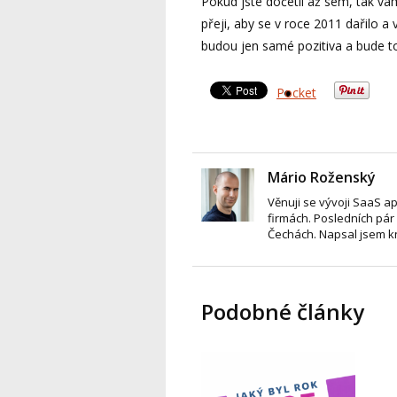
Pokud jste dočetli až sem, tak v
přeji, aby se v roce 2011 dařilo a
budou jen samé pozitiva a bude to
Pocket
Mário Roženský
Věnuji se vývoji SaaS a
firmách. Posledních pár 
Čechách. Napsal jsem 
Podobné články