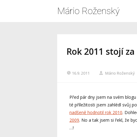
Mário Roženský
Rok 2011 stojí za
16.9. 2011
Mário Roženský
Před pár dny jsem na svém blogu
té příležitosti jsem zahlédl svůj 
nadšeně hodnotil rok 2010
. Dohle
2009
. No a tak jsem si řekl, že b
…!