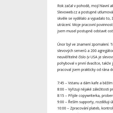
Rok začal v pohodě, mojí hlavní a
Slevoweb.cz a postupné utlumování
skvěle se vydělalo a vypadalo to, 
utrácení. Moje pracovní povinnost
jsem musel postupně odstavit osta
Únor byl ve znamení zpomalení. Tr
slevových serverů a 200 agregátorů
neuvěřitelné číslo (v USA je slevo
pohyboval v první dvacítce, takže 
pracoval jsem prakticky od rána d
7:45 – Vstanu a dám kafe a běžím
8:00 – Vyřizuji nějaké záležitosti 
8:15 – Přijde copywriterka, probe
9:00 – Řeším supporty, rozděluji ú
10:00 – Zpracování plateb, kontrola