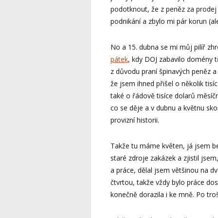
podotknout, že z peněz za prodej
podnikání a zbylo mi pár korun (al
No a 15. dubna se mi můj pilíř zhr
pátek
, kdy DOJ zabavilo domény 
z důvodu praní špinavých peněz a 
že jsem ihned přišel o několik tis
také o řádově tisíce dolarů měsíč
co se děje a v dubnu a květnu skor
provizní historii.
Takže tu máme květen, já jsem be
staré zdroje zakázek a zjistil jse
a práce, dělal jsem většinou na d
čtvrtou, takže vždy bylo práce dos
konečně dorazila i ke mně. Po troš