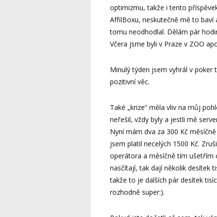
optimizmu, takže i tento příspěvek
AffilBoxu, neskutečně mě to baví a
tomu neodhodlal. Dělám pár hodin 
Včera jsme byli v Praze v ZOO ap
Minulý týden jsem vyhrál v poker t
pozitivní věc.
Také „krize“ měla vliv na můj poh
neřešil, vždy byly a jestli mě ser
Nyní mám dva za 300 Kč měsíčně a
jsem platil necelých 1500 Kč. Zruš
operátora a měsíčně tím ušetřím c
nasčítají, tak dají několik desítek 
takže to je dalších pár desítek tis
rozhodně super:).