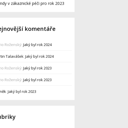
ndy v zákaznické péči pro rok 2023
jnovější komentáře
io Roženský
:
Jaký byl rok 2024
tin Talavášek
:
Jaký byl rok 2024
io Roženský
:
Jaký byl rok 2023
io Roženský
:
Jaký byl rok 2023
něk
:
Jaký byl rok 2023
ubriky