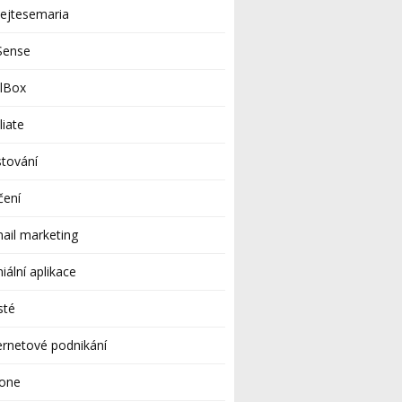
ejtesemaria
Sense
ilBox
iliate
tování
čení
ail marketing
iální aplikace
sté
ernetové podnikání
hone