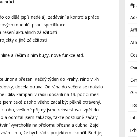
u práci
#pt
do co dělá (spíš nedělá), zadávání a kontrola práce
Ad
nových modulů, psaní specifikace
Aff
 řešení aktuálních záležitostí
ojekty a jiné záležitosti
Aff
Ces
line a řeším s ním bugy, nové funkce atd.
Cvi
 únor a březen. Každý týden do Prahy, ráno v 7h
E-m
 ledovky, docela otrava. Od rána do večera se makalo
Gen
i díky kampani v rádiu dosáhli na 13. pozici mezi
 jsem také z toho všeho začal být pěkně otrávený.
Ho
 z toho, veškeré příjmy jsme reinvestovali zpět do
ho a odmítal jsem zakázky, takže postupně začaly
Int
tvání vyvrcholila na přelomu března a dubna. Zajel
iP
známil mu, že bych rád s projektem skončil. Buď jej