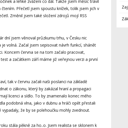
očinek a lehké zvážení co dál. Takže jsem měsíc trávil
Zaj
 čtením. Přečetl jsem spoustu knížek, tolik jsem jich v
četl. Změnil jsem také složení zdrojů mojí RSS
Zák
 Pár dní jsem věnoval průzkumu trhu, v Česku nic
 je volná. Začal jsem sepisovat návrh funkcí, shánět
ci. Koncem června se na tom začalo pracovat,
 test a začátkem září máme již veřejnou verzi a první
aví, tak v červnu začali naši poslanci na základě
dnat o zákonu, který by zakázal hraní a propagaci
emají licenci a sídlo. To by znamenalo konec mého
dla podobná vlna, jako v dubnu a hráči opět přestali
eré vypadaly, že by se polehoučku mohly zvednout.
 roku stála pěkně za ho..o. Jsem realista se sklonem k