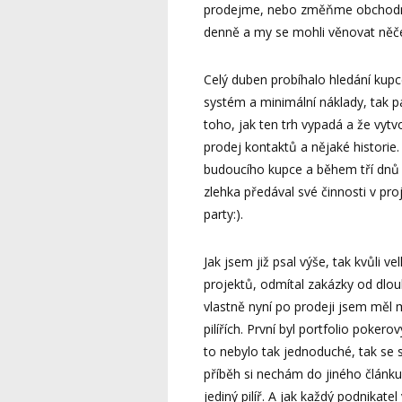
prodejme, nebo změňme obchodní 
denně a my se mohli věnovat ně
Celý duben probíhalo hledání kupce
systém a minimální náklady, tak pad
toho, jak ten trh vypadá a že vytv
prodej kontaktů a nějaké historie
budoucího kupce a během tří dnů u
zlehka předával své činnosti v pro
party:).
Jak jsem již psal výše, tak kvůli v
projektů, odmítal zakázky od dlo
vlastně nyní po prodeji jsem měl 
pilířích. První byl portfolio poke
to nebylo tak jednoduché, tak se
příběh si nechám do jiného článku
jediný pilíř. A jak každý podnikatel