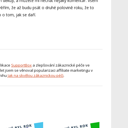
ám děkuji, a můžete mi nechat nějaký komentář. Všem
 věřím, že až budu psát o druhé polovině roku, že to
 o tom, jak se daří.
plikace
SupportBox
a zlepšování zákaznické péče ve
let jsem se věnoval popularizaci affiliate marketingu v
knihu
Jak na skvělou zákaznickou péči
.