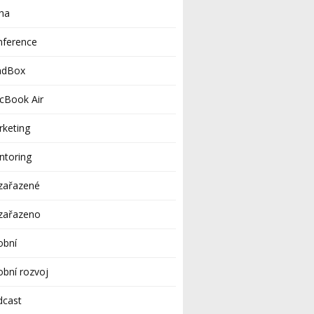
ha
nference
adBox
cBook Air
keting
ntoring
zařazené
zařazeno
obní
bní rozvoj
dcast