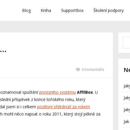
Blog
Kniha
SupportBox
Školení podpory
 …
Ne
4 Komentáře
Jak
 oznamoval spuštění
provizního systému
AffilBox
. U
Jak
poslední příspěvek z konce loňského roku, který
dal jsem si i celkem
pozitivní ohlédnutí za rokem
Jak
ych mohl něco napsat o roku 2011, který stojí pěkně za
Jak