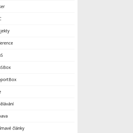
ker
C
jekty
ference
aS
aSBox
pportBox
e
ělávání
bava
ímavé články