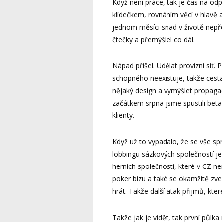
Když není práce, tak je čas na odp
klídečkem, rovnáním věcí v hlavě a
jednom měsíci snad v životě nepře
čtečky a přemýšlel co dál.
Nápad přišel. Udělat provizní síť.
schopného neexistuje, takže cesta
nějaký design a vymýšlet propaga
začátkem srpna jsme spustili beta
klienty.
Když už to vypadalo, že se vše spr
lobbingu sázkových společností je
herních společností, které v CZ n
poker bizu a také se okamžitě zve
hrát. Takže další atak přijmů, kt
Takže jak je vidět, tak první půlka