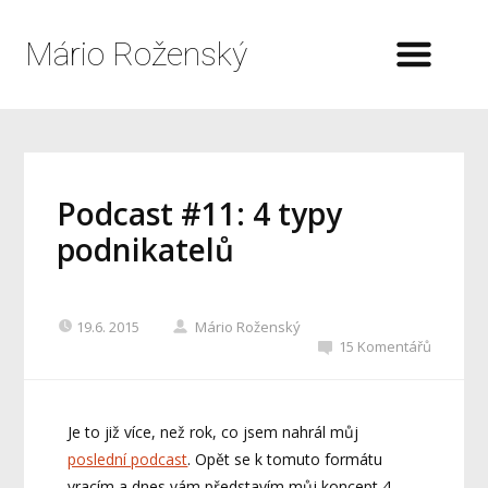
Mário Roženský
Podcast #11: 4 typy
podnikatelů
19.6. 2015
Mário Roženský
15 Komentářů
Je to již více, než rok, co jsem nahrál můj
poslední podcast
. Opět se k tomuto formátu
vracím a dnes vám představím můj koncept 4