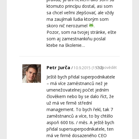
ktomuto princípu dostal, asi som
sa chcel veľmi zlepšovať, ale vždy
ma zaujímali ľudia ktorým som
skoro nič nerozumel
.
Pozor, som na tvojej stránke, ešte
som aj zamestnankiňu poslal
ktebe na školenie…
Petr Jurča
Odpovědět
10.9.2015 (15:52)
Ještě bych přidal superpodnikatele
– má více zaměstnanců než je
umenežovatelnej počet jedním
člověkem nebo by se dalo říct, že
už má ve firmě střední
management. To bych řekl, tak 7
zaměstnanců a více, to by chtělo
aspoň 600 tis. / měs. A ještě bych
přidal supersuperpodnikatele, ten
má ve firmě dosazeného CEO