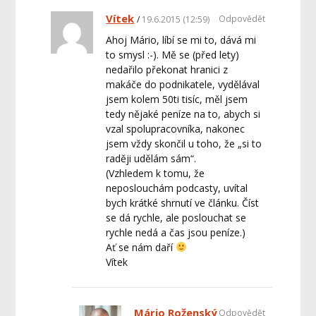
Vítek
Odpovědět
19.6.2015 (12:59)
Ahoj Mário, líbí se mi to, dává mi
to smysl :-). Mě se (před lety)
nedařilo překonat hranici z
makáče do podnikatele, vydělával
jsem kolem 50ti tisíc, měl jsem
tedy nějaké peníze na to, abych si
vzal spolupracovníka, nakonec
jsem vždy skončil u toho, že „si to
raději udělám sám“.
(Vzhledem k tomu, že
neposlouchám podcasty, uvítal
bych krátké shrnutí ve článku. Číst
se dá rychle, ale poslouchat se
rychle nedá a čas jsou peníze.)
Ať se nám daří
Vítek
Mário Roženský
Odpovědět