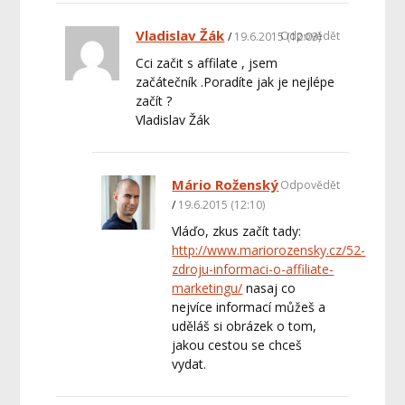
Vladislav Žák
Odpovědět
19.6.2015 (12:03)
Cci začit s affilate , jsem
začátečník .Poradíte jak je nejlépe
začít ?
Vladislav Žák
Mário Roženský
Odpovědět
19.6.2015 (12:10)
Vláďo, zkus začít tady:
http://www.mariorozensky.cz/52-
zdroju-informaci-o-affiliate-
marketingu/
nasaj co
nejvíce informací můžeš a
uděláš si obrázek o tom,
jakou cestou se chceš
vydat.