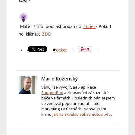
viděli.
Máte již můj podcast přidán do
iTunes
? Pokud
ne, klikněte
ZDE
!
Pocket
Mário Roženský
Věnuji se vývoji SaaS aplikace
SupportBox
a zlepšování zákaznické
péče ve firmách. Posledních pár let jsem
se věnoval popularizaci affiliate
marketingu v Čechách. Napsal jsem
knihu
Jak na skvělou zákaznickou péči
.