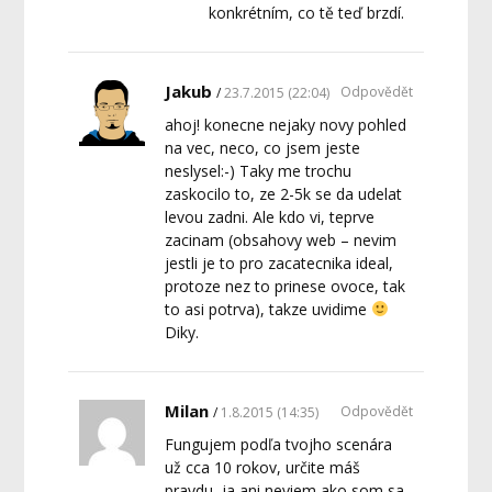
konkrétním, co tě teď brzdí.
Jakub
Odpovědět
23.7.2015 (22:04)
ahoj! konecne nejaky novy pohled
na vec, neco, co jsem jeste
neslysel:-) Taky me trochu
zaskocilo to, ze 2-5k se da udelat
levou zadni. Ale kdo vi, teprve
zacinam (obsahovy web – nevim
jestli je to pro zacatecnika ideal,
protoze nez to prinese ovoce, tak
to asi potrva), takze uvidime
Diky.
Milan
Odpovědět
1.8.2015 (14:35)
Fungujem podľa tvojho scenára
už cca 10 rokov, určite máš
pravdu, ja ani neviem ako som sa