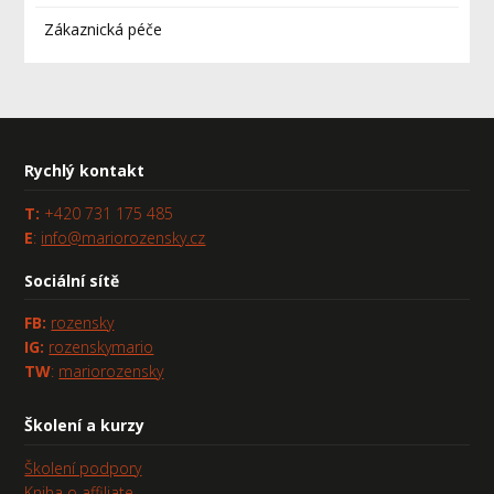
Zákaznická péče
Rychlý kontakt
T:
+420 731 175 485
E
:
info@mariorozensky.cz
Sociální sítě
FB
:
rozensky
IG:
rozenskymario
TW
:
mariorozensky
Školení a kurzy
Školení podpory
Kniha o affiliate