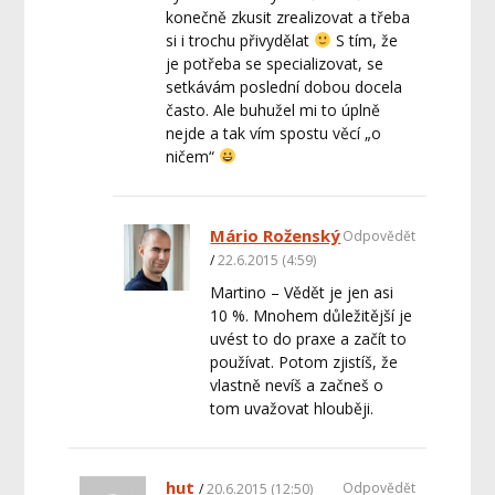
konečně zkusit zrealizovat a třeba
si i trochu přivydělat
S tím, že
je potřeba se specializovat, se
setkávám poslední dobou docela
často. Ale buhužel mi to úplně
nejde a tak vím spostu věcí „o
ničem“
Mário Roženský
Odpovědět
22.6.2015 (4:59)
Martino – Vědět je jen asi
10 %. Mnohem důležitější je
uvést to do praxe a začít to
používat. Potom zjistíš, že
vlastně nevíš a začneš o
tom uvažovat hlouběji.
hut
Odpovědět
20.6.2015 (12:50)