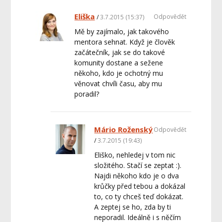
Eliška
Odpovědět
3.7.2015 (15:37)
Mě by zajímalo, jak takového
mentora sehnat. Když je člověk
začátečník, jak se do takové
komunity dostane a sežene
někoho, kdo je ochotný mu
věnovat chvíli času, aby mu
poradil?
Mário Roženský
Odpovědět
3.7.2015 (19:43)
Eliško, nehledej v tom nic
složitého. Stačí se zeptat :).
Najdi někoho kdo je o dva
krůčky před tebou a dokázal
to, co ty chceš teď dokázat.
A zeptej se ho, zda by ti
neporadil. Ideálně i s něčím