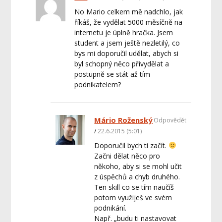
No Mario celkem mě nadchlo, jak
říkáš, že vydělat 5000 měsíčně na
internetu je úplně hračka. Jsem
student a jsem ještě nezletilý, co
bys mi doporučil udělat, abych si
byl schopný něco přivydělat a
postupně se stát až tím
podnikatelem?
Mário Roženský
Odpovědět
22.6.2015 (5:01)
Doporučil bych ti začít.
Začni dělat něco pro
někoho, aby si se mohl učit
z úspěchů a chyb druhého.
Ten skill co se tím naučíš
potom využiješ ve svém
podnikání.
Např. „budu ti nastavovat