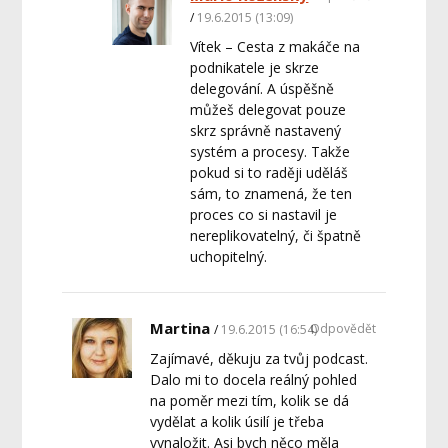
19.6.2015 (13:09)
Vítek – Cesta z makáče na
podnikatele je skrze
delegování. A úspěšně
můžeš delegovat pouze
skrz správně nastavený
systém a procesy. Takže
pokud si to raději uděláš
sám, to znamená, že ten
proces co si nastavil je
nereplikovatelný, či špatně
uchopitelný.
Martina
Odpovědět
19.6.2015 (16:54)
Zajímavé, děkuju za tvůj podcast.
Dalo mi to docela reálný pohled
na poměr mezi tím, kolik se dá
vydělat a kolik úsilí je třeba
vynaložit. Asi bych něco měla