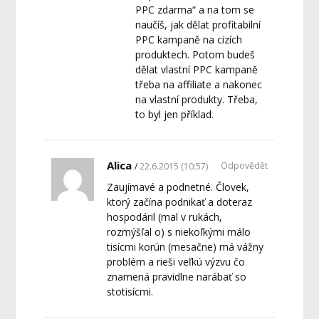
PPC zdarma“ a na tom se
naučíš, jak dělat profitabilní
PPC kampaně na cizích
produktech. Potom budeš
dělat vlastní PPC kampaně
třeba na affiliate a nakonec
na vlastní produkty. Třeba,
to byl jen příklad.
Alica
Odpovědět
22.6.2015 (10:57)
Zaujímavé a podnetné. Človek,
ktorý začína podnikať a doteraz
hospodáril (mal v rukách,
rozmýšľal o) s niekoľkými málo
tisícmi korún (mesačne) má vážny
problém a rieši veľkú výzvu čo
znamená pravidlne narábať so
stotisícmi.