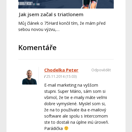
Jak jsem začal s triatlonem
Můj článek o 75Hard končil tím, že mám před
sebou novou výzvu,…
Komentáře
Chodelka Peter
Odpovědět
25.11.2014 (15:03)
E-mail marketing na vyššom
stupni. Super Mário, sám som si
všimol, že tie e-maily máte veľmi
dobre vymyslené. Myslel som si,
že na to používate iba e-mailový
software ale spolu s Intercomom
ste to dostali na úplne inú úroveň.
Parádička