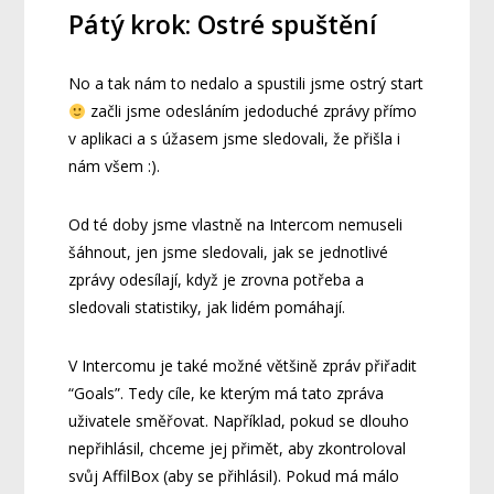
Pátý krok: Ostré spuštění
No a tak nám to nedalo a spustili jsme ostrý start
začli jsme odesláním jedoduché zprávy přímo
v aplikaci a s úžasem jsme sledovali, že přišla i
nám všem :).
Od té doby jsme vlastně na Intercom nemuseli
šáhnout, jen jsme sledovali, jak se jednotlivé
zprávy odesílají, když je zrovna potřeba a
sledovali statistiky, jak lidém pomáhají.
V Intercomu je také možné většině zpráv přiřadit
“Goals”. Tedy cíle, ke kterým má tato zpráva
uživatele směřovat. Například, pokud se dlouho
nepřihlásil, chceme jej přimět, aby zkontroloval
svůj AffilBox (aby se přihlásil). Pokud má málo