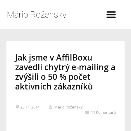
Mário Roženský
Jak jsme v AffilBoxu
zavedli chytrý e-mailing a
zvýšili o 50 % počet
aktivních zákazníků
25.11. 2014
Mário Roženský
11 Komentářů