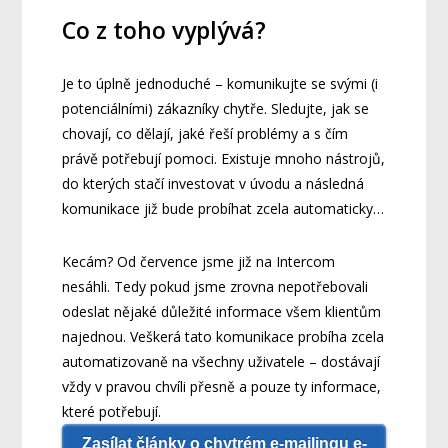
Co z toho vyplývá?
Je to úplně jednoduché – komunikujte se svými (i
potenciálními) zákazníky chytře. Sledujte, jak se
chovají, co dělají, jaké řeší problémy a s čím
právě potřebují pomoci. Existuje mnoho nástrojů,
do kterých stačí investovat v úvodu a následná
komunikace již bude probíhat zcela automaticky…
Kecám? Od července jsme již na Intercom
nesáhli. Tedy pokud jsme zrovna nepotřebovali
odeslat nějaké důležité informace všem klientům
najednou. Veškerá tato komunikace probíha zcela
automatizovaně na všechny uživatele – dostávají
vždy v pravou chvíli přesně a pouze ty informace,
které potřebují.
Zasílat články o chytrém e-mailingu e-