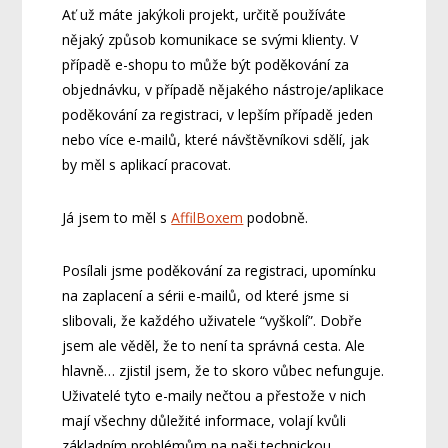
Ať už máte jakýkoli projekt, určitě používáte
nějaký způsob komunikace se svými klienty. V
případě e-shopu to může být poděkování za
objednávku, v případě nějakého nástroje/aplikace
poděkování za registraci, v lepším případě jeden
nebo více e-mailů, které návštěvníkovi sdělí, jak
by měl s aplikací pracovat.
Já jsem to měl s
AffilBoxem
podobně.
Posílali jsme poděkování za registraci, upomínku
na zaplacení a sérii e-mailů, od které jsme si
slibovali, že každého uživatele “vyškolí”. Dobře
jsem ale věděl, že to není ta správná cesta. Ale
hlavně… zjistil jsem, že to skoro vůbec nefunguje.
Uživatelé tyto e-maily nečtou a přestože v nich
mají všechny důležité informace, volají kvůli
základním problémům na naši technickou