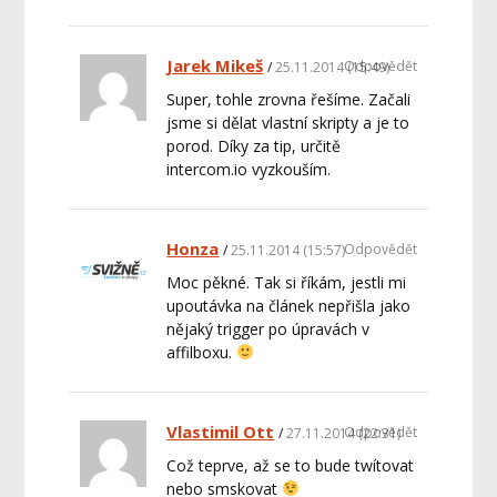
Jarek Mikeš
Odpovědět
25.11.2014 (15:49)
Super, tohle zrovna řešíme. Začali
jsme si dělat vlastní skripty a je to
porod. Díky za tip, určitě
intercom.io vyzkouším.
Honza
Odpovědět
25.11.2014 (15:57)
Moc pěkné. Tak si říkám, jestli mi
upoutávka na článek nepřišla jako
nějaký trigger po úpravách v
affilboxu.
Vlastimil Ott
Odpovědět
27.11.2014 (22:31)
Což teprve, až se to bude twítovat
nebo smskovat