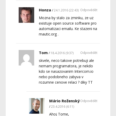
Honza
Odpovědět
24.1.2016 (22:43)
Mozna by stalo za zminku, ze uz
existuje open source software pro
automatizaci emailu. Ke stazeni na
mautic.org .
Tom
Odpovědět
18.4.2016 (9:37)
skvele, neco takove potrebuji ale
nemam programatora, je nekdo
kdo se nasazovanim Intercom.io
nebo podobneho zabyva v
rozumne cenove relaci ? diky TT
Mário Roženský
Odpovědět
23.4.2016 (6:11)
Ahoj Tome,