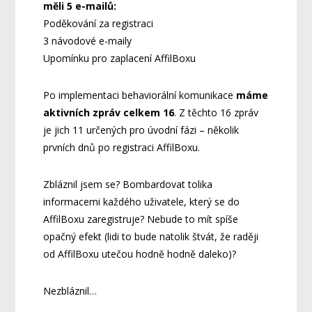
měli 5 e-mailů:
Poděkování za registraci
3 návodové e-maily
Upomínku pro zaplacení AffilBoxu
Po implementaci behaviorální komunikace
máme
aktivních zpráv celkem 16
. Z těchto 16 zpráv
je jich 11 určených pro úvodní fázi – několik
prvních dnů po registraci AffilBoxu.
Zbláznil jsem se? Bombardovat tolika
informacemi každého uživatele, který se do
AffilBoxu zaregistruje? Nebude to mít spíše
opačný efekt (lidi to bude natolik štvát, že raději
od AffilBoxu utečou hodně hodně daleko)?
Nezbláznil…