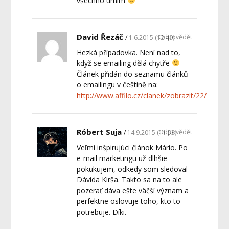
všechno umím
David Řezáč
Odpovědět
1.6.2015 (12:49)
Hezká případovka. Není nad to,
když se emailing dělá chytře
Článek přidán do seznamu článků
o emailingu v češtině na:
http://www.affilo.cz/clanek/zobrazit/22/
Róbert Suja
Odpovědět
14.9.2015 (11:53)
Veľmi inšpirujúci článok Mário. Po
e-mail marketingu už dlhšie
pokukujem, odkedy som sledoval
Dávida Kirša. Takto sa na to ale
pozerať dáva ešte väčší význam a
perfektne oslovuje toho, kto to
potrebuje. Díki.