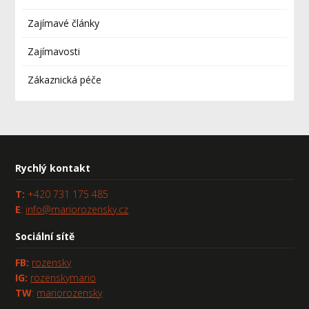
Zajímavé články
Zajímavosti
Zákaznická péče
Rychlý kontakt
T:
+420 731 175 485
E
:
info@mariorozensky.cz
Sociální sítě
FB
:
rozensky
IG:
rozenskymario
TW
:
mariorozensky