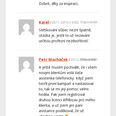
Dobré, díky za inspiraci..
Karel
Odpovědět
28.11.2014 (14:00)
SMSkování vůbec nezní špatně,
otázka je, jestli to už nezavání
určitou profesní nezdvořilostí.
Petr Macháček
Odpovědět
20.12.2014 (2:43)
A ještě musím pochválit, že i všem
novým klientům volá Vaše
asistenka telefonicky. Když jsem
tvořil první kampaň a nastavoval
to, tak se mi její pomoc velmi
hodila. Pak jsem registroval
druhou licenci Affilboxu pro mého
klienta, a už jsem jen paní
asistance poděkoval, že už