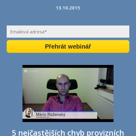
13.10.2015
Přehrát webinář
5 nejčastějších chyb provizních