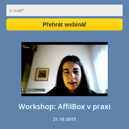
Přehrát webinář
Workshop: AffilBox v praxi
21.10.2015