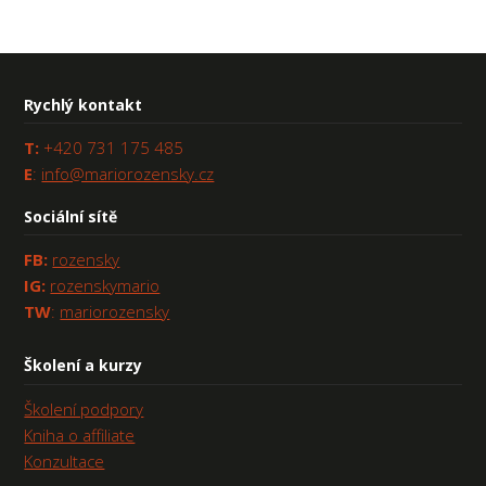
Rychlý kontakt
T:
+420 731 175 485
E
:
info@mariorozensky.cz
Sociální sítě
FB
:
rozensky
IG:
rozenskymario
TW
:
mariorozensky
Školení a kurzy
Školení podpory
Kniha o affiliate
Konzultace